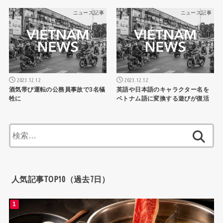
ニュース記事
ニュース記事
2023.12.12
2023.12.12
酒気帯び運転の公務員事故で3名犠
英語や日本語のキャラクター名を
牲に
ベトナム語に変換する遊びが復活
検
索:
人気記事TOP10（過去7日）