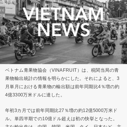
ベトナム青果物協会（VINAFRUIT）は、税関当局の青
果物輸出統計の情報を明らかにした。それによると、3
月単月における青果物の輸出額は前年同期比4％増の約
4億3300万米ドルに達した。
年初3カ月では前年同期比27％増の約12億5000万米ド
ル。単四半期での10億ドル超えは初の快挙となった。
主な輸出先は、中国、韓国、米国、タイ、日本など。主