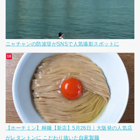
ニャチャンの防波堤がSNSで人気撮影スポットに
【ホーチミン】桐麺【新店】5月26日｜大阪発の人気店
がレタントンに こだわり抜いた自家製麺