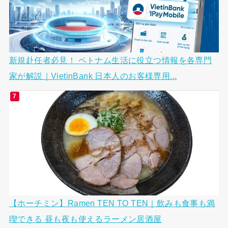
新規赴任者必見！ ベトナム生活に役立つ情報を各専門
家が解説｜VietinBank 日本人のお客様専用...
【ホーチミン】Ramen TEN TO TEN｜飲みも食事も満
喫できる 昼も夜も使えるラーメン居酒屋