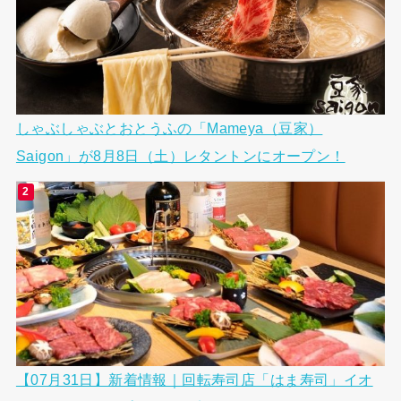
しゃぶしゃぶとおとうふの「Mameya（豆家）
Saigon」が8月8日（土）レタントンにオープン！
【07月31日】新着情報｜回転寿司店「はま寿司」イオ