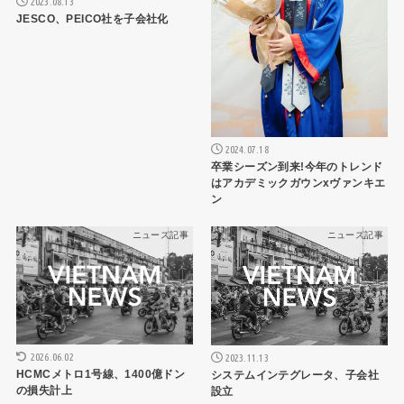
2023.08.13
JESCO、PEICO社を子会社化
2024.07.18
卒業シーズン到来!今年のトレンド
はアカデミックガウンxヴァンキエ
ン
ニュース記事
ニュース記事
2026.06.02
2023.11.13
HCMCメトロ1号線、1400億ドン
システムインテグレータ、子会社
の損失計上
設立