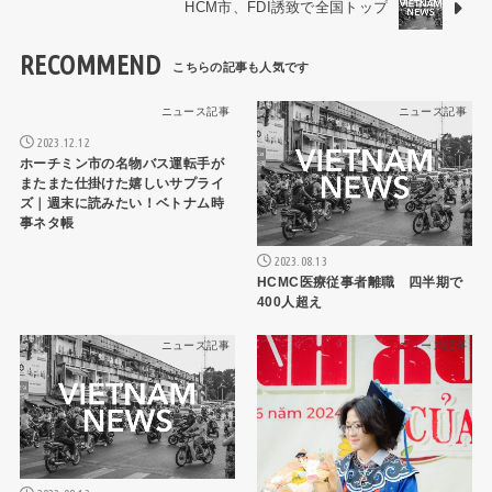
HCM市、FDI誘致で全国トップ
RECOMMEND
ニュース記事
ニュース記事
2023.12.12
ホーチミン市の名物バス運転手が
またまた仕掛けた嬉しいサプライ
ズ｜週末に読みたい！ベトナム時
事ネタ帳
2023.08.13
HCMC医療従事者離職 四半期で
400人超え
ニュース記事
ニュース記事