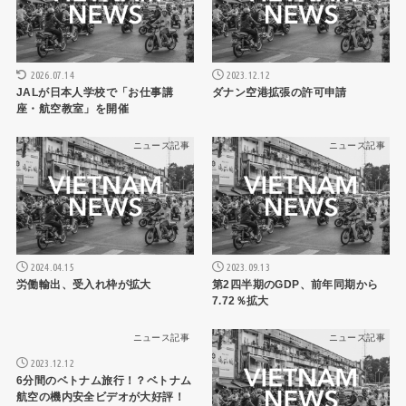
2026.07.14
2023.12.12
JALが日本人学校で「お仕事講
ダナン空港拡張の許可申請
座・航空教室」を開催
ニュース記事
ニュース記事
2024.04.15
2023.09.13
労働輸出、受入れ枠が拡大
第2四半期のGDP、前年同期から
7.72％拡大
ニュース記事
ニュース記事
2023.12.12
6分間のベトナム旅行！？ベトナム
航空の機内安全ビデオが大好評！