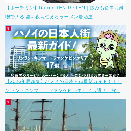
【ホーチミン】Ramen TEN TO TEN｜飲みも食事も満
喫できる 昼も夜も使えるラーメン居酒屋
【2026年最新版】ハノイの日本人街最新ガイド！｜リ
ンラン・キンマ―・ファンケビンエリア17選！｜飲...