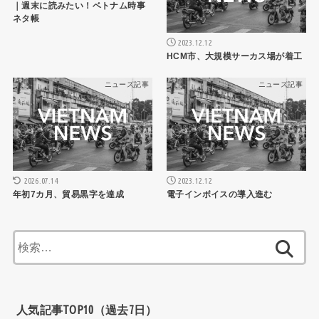
｜週末に読みたい！ベトナム時事
ネタ帳
2023.12.12
HCM市、大規模サーカス場が着工
ニュース記事
ニュース記事
2026.07.14
2023.12.12
年初7カ月、貿易黒字を達成
電子インボイスの導入進む
検
索:
人気記事TOP10（過去7日）