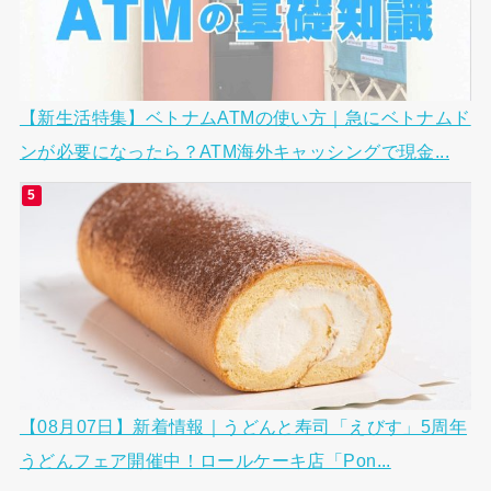
【新生活特集】ベトナムATMの使い方｜急にベトナムド
ンが必要になったら？ATM海外キャッシングで現金...
【08月07日】新着情報｜うどんと寿司「えびす」5周年
うどんフェア開催中！ロールケーキ店「Pon...