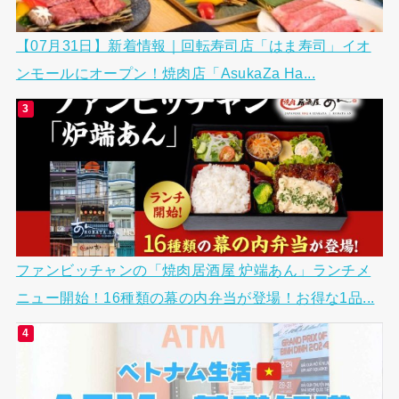
【07月31日】新着情報｜回転寿司店「はま寿司」イオ
ンモールにオープン！焼肉店「AsukaZa Ha...
ファンビッチャンの「焼肉居酒屋 炉端あん」ランチメ
ニュー開始！16種類の幕の内弁当が登場！お得な1品...