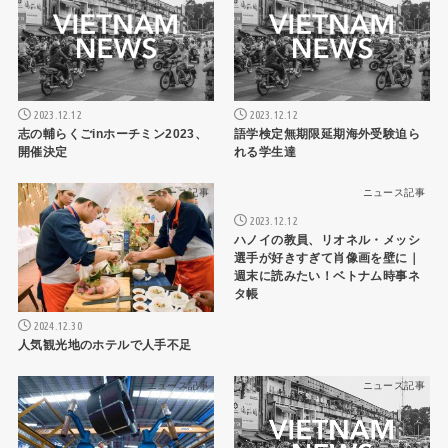
2023.12.12
2023.12.12
志の輔らくごinホーチミン2023、
語学検定無期限延期海外受験迫ら
開催決定
れる学生達
ニュース記事
ニュース記事
2023.12.12
ハノイの教員、リオネル・メッシ
選手が好きすぎて肖像画を壁に｜
週末に読みたい！ベトナム時事ネ
タ帳
2024.12.30
人気観光地のホテルで人手不足
ニュース記事
ニュース記事