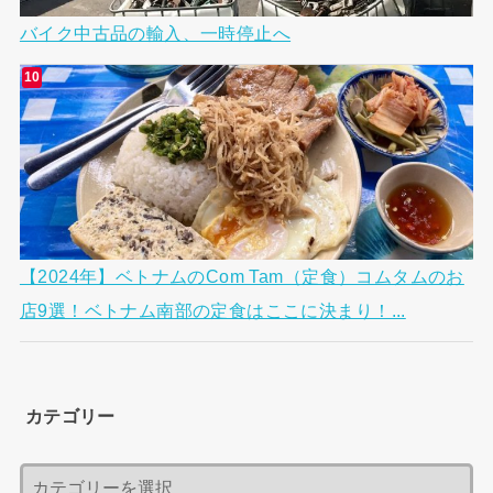
バイク中古品の輸入、一時停止へ
【2024年】ベトナムのCom Tam（定食）コムタムのお
店9選！ベトナム南部の定食はここに決まり！...
カテゴリー