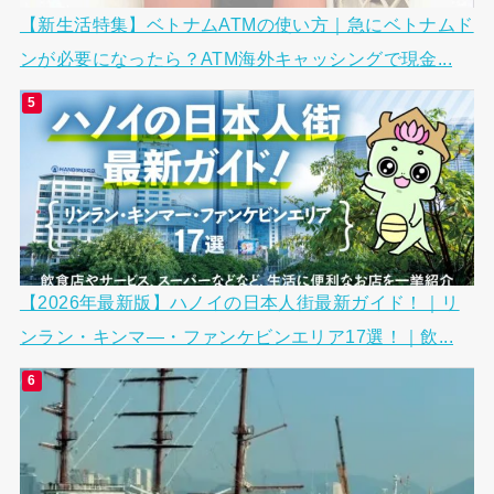
【新生活特集】ベトナムATMの使い方｜急にベトナムド
ンが必要になったら？ATM海外キャッシングで現金...
【2026年最新版】ハノイの日本人街最新ガイド！｜リ
ンラン・キンマ―・ファンケビンエリア17選！｜飲...