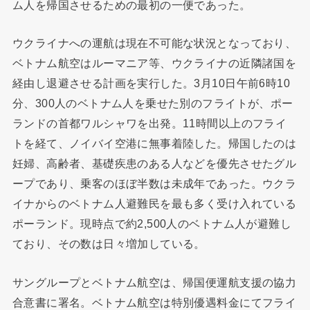
ム人を帰国させるための最初の一便であった。
ウクライナへの運航は現在不可能な状況となっており、
ベトナム航空はルーマニア等、ウクライナの近隣諸国を
経由し退避させる計画を実行した。3月10日午前6時10
分、300人のベトナム人を乗せた別のフライトが、ポー
ランドの首都ワルシャワを出発。11時間以上のフライ
トを経て、ノイバイ空港に無事着陸した。帰国したのは
妊婦、高齢者、基礎疾患のある人などを優先させたグル
ープであり、乗客のほぼ半数は未成年であった。ウクラ
イナからのベトナム人避難民を最も多く受け入れている
ポーランド。現時点で約2,500人のベトナム人が避難し
ており、その数は日々増加している。
サングループとベトナム航空は、帰国便運航支援の協力
合意書に署名。ベトナム航空は特別優遇料金にてフライ