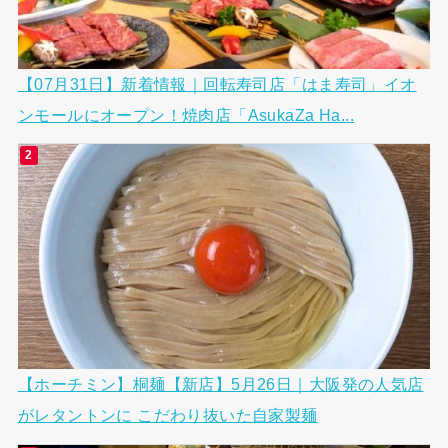
【07月31日】新着情報｜回転寿司店「はま寿司」イオ
ンモールにオープン！焼肉店「AsukaZa Ha...
【ホーチミン】桐麺【新店】5月26日｜大阪発の人気店
がレタントンに こだわり抜いた自家製麺