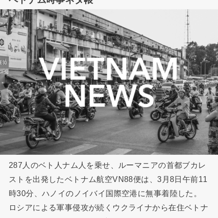
287人のベト人ナム人を乗せ、ルーマニアの首都ブカレ
ストを出発したベトナム航空VN88便は、3月8日午前11
時30分、ハノイのノイバイ国際空港に無事着陸した。
ロシアによる軍事侵攻が続くウクライナから在住ベトナ