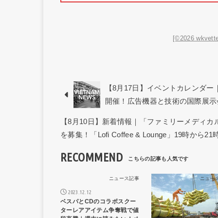
[©2026 wkvette
【8月17日】イベントカレンダー｜第1回「
開催！広告機器と技術の国際展示
【8月10日】新着情報｜「ファミリーメディ
を募集！「Lofi Coffee & Lounge」19時
RECOMMEND
ニュース記事
ニュー
2023.12.12
ベスパとCDのコラボスクー
ターレアアイテム争奪戦で値