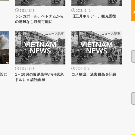
2023.12.12
2023.12.12
シンガポール、ベトナムから
旧正月ホリデー、観光回復
の隔離なし渡航可能に
ス記事
ニュース記事
ニュース記事
2023.11.13
2024.01.31
的に
1～10月の貿易黒字が94億米
コメ輸出、過去最高を記録
ドルに＝統計総局