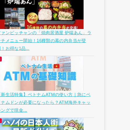
ファンビッチャンの「焼肉居酒屋 炉端あん」ラ
ンチメニュー開始！16種類の幕の内弁当が登
！お得な1品...
【新生活特集】ベトナムATMの使い方｜急にベ
トナムドンが必要になったら？ATM海外キャッ
ングで現金...