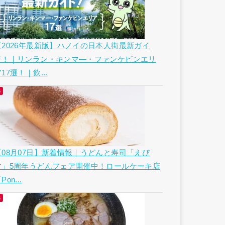
【2026年最新版】ハノイの日本人街最新ガイ
ド！｜リンラン・キンマ―・ファンケビンエリ
17選！｜飲...
【08月07日】新着情報｜うどんと寿司「えび
す」5周年うどんフェア開催中！ロールケーキ店
Pon...