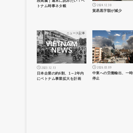
段高騰｜週末に読みたい！ベ
2024.12.30
トナム時事ネタ帳
貿易黒字額が減少
ニュース記事
ニュー
2026.03.09
2023.12.13
中東への労働輸出、一時
日本企業の約6割、1～2年内
停止
にベトナム事業拡大を計画