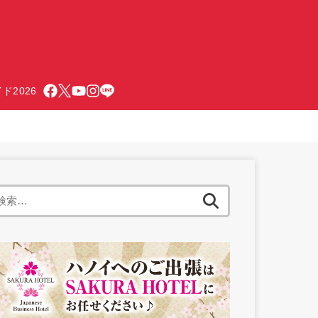
ド2026
検
索: