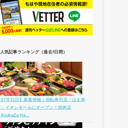
人気記事ランキング（過去7日間）
【07月31日】新着情報｜回転寿司店「はま寿
司」イオンモールにオープン！焼肉店
AsukaZa Ha...