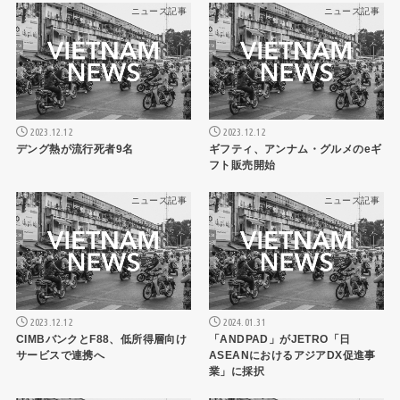
ニュース記事
ニュース記事
2023.12.12
2023.12.12
デング熱が流行死者9名
ギフティ、アンナム・グルメのeギ
フト販売開始
ニュース記事
ニュース記事
2023.12.12
2024.01.31
CIMBバンクとF88、低所得層向け
「ANDPAD」がJETRO「日
サービスで連携へ
ASEANにおけるアジアDX促進事
業」に採択