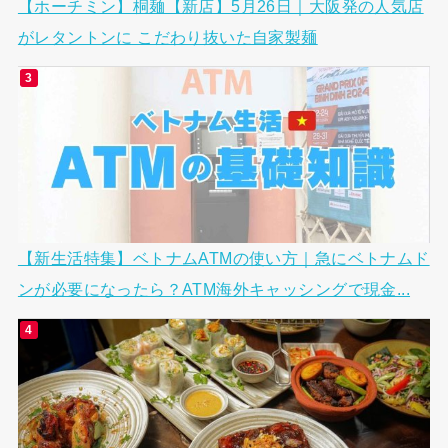
【ホーチミン】桐麺【新店】5月26日｜大阪発の人気店
がレタントンに こだわり抜いた自家製麺
【新生活特集】ベトナムATMの使い方｜急にベトナムド
ンが必要になったら？ATM海外キャッシングで現金...