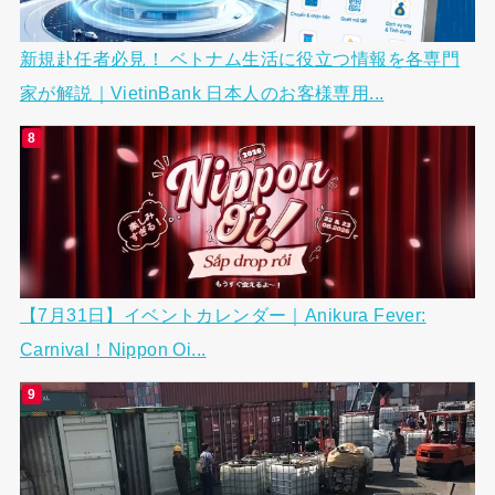
新規赴任者必見！ ベトナム生活に役立つ情報を各専門
家が解説｜VietinBank 日本人のお客様専用...
【7月31日】イベントカレンダー｜Anikura Fever:
Carnival！Nippon Oi...