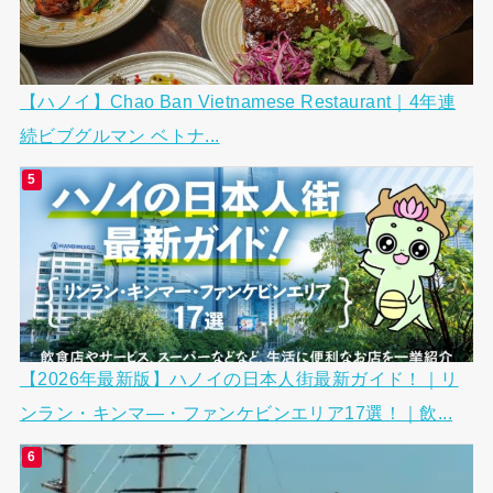
【ハノイ】Chao Ban Vietnamese Restaurant｜4年連
続ビブグルマン ベトナ...
【2026年最新版】ハノイの日本人街最新ガイド！｜リ
ンラン・キンマ―・ファンケビンエリア17選！｜飲...