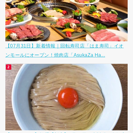
【07月31日】新着情報｜回転寿司店「はま寿司」イオ
ンモールにオープン！焼肉店「AsukaZa Ha...