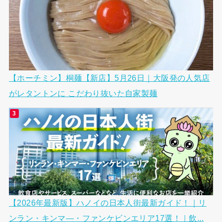
【ホーチミン】桐麺【新店】5月26日｜大阪発の人気店
がレタントンに こだわり抜いた自家製麺
【2026年最新版】ハノイの日本人街最新ガイド！｜リ
ンラン・キンマ―・ファンケビンエリア17選！｜飲...