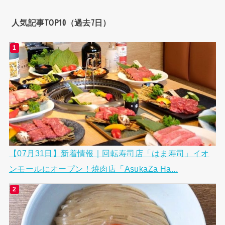
人気記事TOP10（過去7日）
【07月31日】新着情報｜回転寿司店「はま寿司」イオ
ンモールにオープン！焼肉店「AsukaZa Ha...