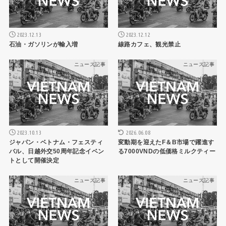
2023.12.13
2023.12.12
石油・ガソリンが輸入増
線路カフェ、観光禁止
ニュース記事
ニュース記事
2026.06.08
2023.10.13
変動期を迎えたF＆B市場で躍進す
ジャパン・ベトナム・フェスティ
る7000VNDの低価格ミルクティー
バル、日越外交50周年記念イベン
トとして開催決定
ニュース記事
ニュース記事