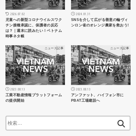
2026.07.02
2024.01.31
児童への新型コロナウイルスワク
SNSを介して広がる善意の輪ヴィ
チン接種承認に、保護者の反応
ンロン省のオレンジ農家を救おう!
は？｜週末に読みたい！ベトナム
時事ネタ帳
ニュース記事
ニュース記事
2023.08.13
2023.08.13
工業不動産情報プラットフォーム
アンファット、ハイフォン市に
の提供開始
PBAT工場建設へ
検
索: