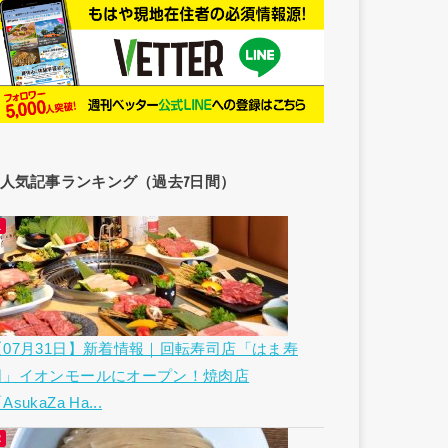
人気記事ランキング（過去7日間）
【07月31日】新着情報｜回転寿司店「はま寿
司」イオンモールにオープン！焼肉店
AsukaZa Ha...