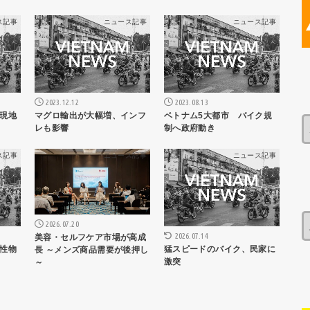
ス記事
ニュース記事
ニュース記事
2023.12.12
2023.08.13
現地
マグロ輸出が大幅増、インフ
ベトナム5大都市 バイク規
レも影響
制へ政府動き
ス記事
ニュース記事
ニュース記事
2026.07.20
2026.07.14
美容・セルフケア市場が高成
性物
猛スピードのバイク、民家に
長 ～メンズ商品需要が後押し
激突
～