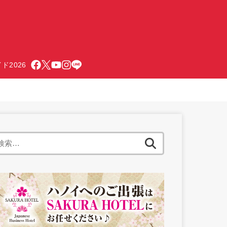
ド2026
検
索: