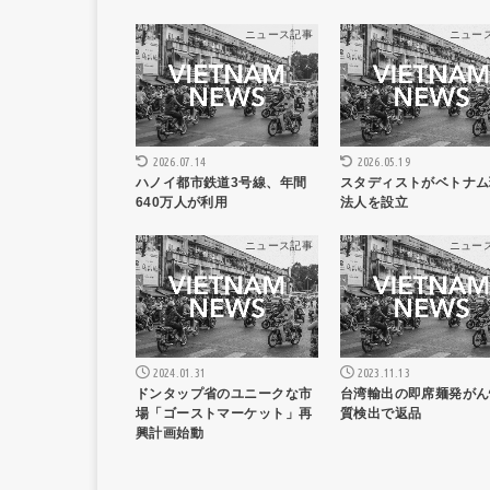
ニュース記事
ニュー
2026.05.19
2026.07.14
スタディストがベトナム
ハノイ都市鉄道3号線、年間
法人を設立
640万人が利用
ニュース記事
ニュー
2024.01.31
2023.11.13
ドンタップ省のユニークな市
台湾輸出の即席麺発がん
場「ゴーストマーケット」再
質検出で返品
興計画始動