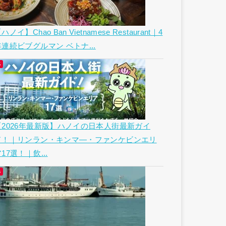
ハノイ】Chao Ban Vietnamese Restaurant｜4
年連続ビブグルマン ベトナ...
【2026年最新版】ハノイの日本人街最新ガイ
ド！｜リンラン・キンマ―・ファンケビンエリ
17選！｜飲...