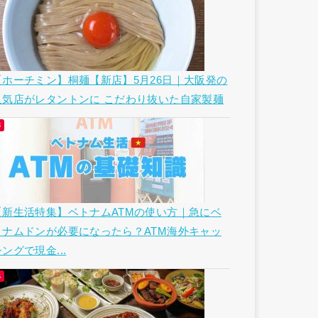
【ホーチミン】桐麺【新店】5月26日｜大阪発の
人気店がレタントンに こだわり抜いた自家製麺
【新生活特集】ベトナムATMの使い方｜急にベ
トナムドンが必要になったら？ATM海外キャッ
ングで現金...