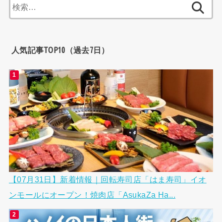
検
索:
人気記事TOP10（過去7日）
【07月31日】新着情報｜回転寿司店「はま寿司」イオ
ンモールにオープン！焼肉店「AsukaZa Ha...