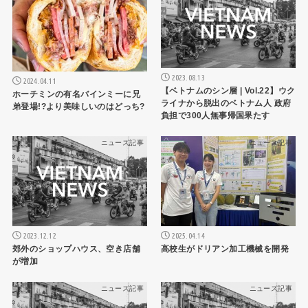
2023.08.13
2024.04.11
【ベトナムのシン層 | Vol.22】ウク
ホーチミンの有名バインミーに兄
ライナから脱出のベトナム人 政府
弟登場!?より美味しいのはどっち?
負担で300人無事帰国果たす
ニュース記事
ニュース記事
2023.12.12
2025.04.14
郊外のショップハウス、空き店舗
高校生がドリアン加工機械を開発
が増加
ニュース記事
ニュース記事