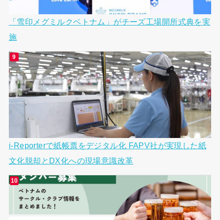
「雪印メグミルクベトナム」がチーズ工場開所式典を実
施
i-Reporterで紙帳票をデジタル化 FAPV社が実現した紙
文化脱却とDX化への現場意識改革