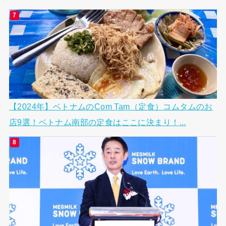
【2024年】ベトナムのCom Tam（定食）コムタムのお
店9選！ベトナム南部の定食はここに決まり！...