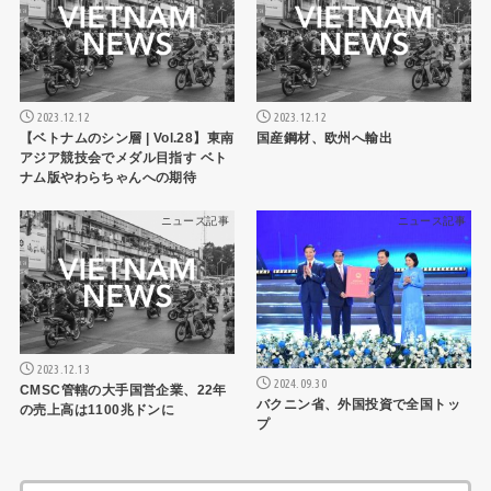
2023.12.12
2023.12.12
【ベトナムのシン層 | Vol.28】東南
国産鋼材、欧州へ輸出
アジア競技会でメダル目指す ベト
ナム版やわらちゃんへの期待
ニュース記事
ニュース記事
2023.12.13
2024.09.30
CMSC管轄の大手国営企業、22年
バクニン省、外国投資で全国トッ
の売上高は1100兆ドンに
プ