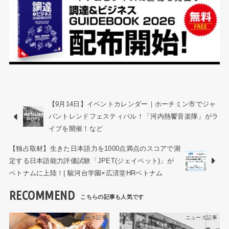
【9月14日】イベントカレンダー｜ホーチミン市でジャ
パントレンドフェスティバル！「河内熱饗音楽隊」がラ
イブを開催！など
【独占取材】生きた日本語力を1000点満点のスコアで測
定する日本語能力評価試験「JPET(ジェイペット)」が
ベトナムに上陸！| 駿河台学園×広済堂HRベトナム
RECOMMEND
ニュース記事
ニュース記事