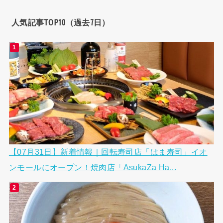
人気記事TOP10（過去7日）
【07月31日】新着情報｜回転寿司店「はま寿司」イオ
ンモールにオープン！焼肉店「AsukaZa Ha...