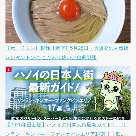
【ホーチミン】桐麺【新店】5月26日｜大阪発の人気店
がレタントンに こだわり抜いた自家製麺
【2026年最新版】ハノイの日本人街最新ガイド！｜リ
ンラン・キンマ―・ファンケビンエリア17選！｜飲...