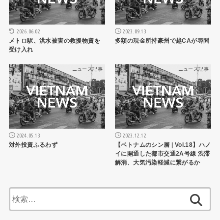
2026.06.02
2023.09.13
メトロ駅、洪水被害の救援物資を
多額の現金所持豪州で越CAが尋問
受け入れ
ニュース記事
ニュース記事
2024.05.13
2023.12.12
対外投資ふるわず
【ベトナムのシン層 | Vol.18】ハノ
イに開通した都市交通2A号線 渋滞
解消、大気汚染軽減に繋がるか
検
索: