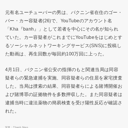
元有名ユーチューバーの男は、バクニン省在住のゴー・
バー・カー容疑者(26)で、YouTubeのアカウント名
「Kha『banh』」として若者を中心にその名が知られ
ていた。カー容疑者がこれまでにYouTubeをはじめとす
るソーシャルネットワーキングサービス(SNS)に投稿し
た動画は、再生回数が毎回約100万回に上った。
4月1日、バクニン省公安の指揮のもと関連当局は同容
疑者らの緊急逮捕を実施、同容疑者らの住居を家宅捜査
した。当局は捜索の結果、同容疑者らによる賭博開催お
よび賭博罪の証拠物件を多数押収した。また同容疑者は
逮捕当時に違法薬物の簡易検査を受け陽性反応が確認さ
れた。
写真：Thanh Nien