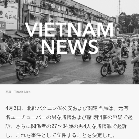
写真：Thanh Nien
4月3日、北部バクニン省公安および関連当局は、元有
名ユーチューバーの男を賭博および賭博開催の容疑で起
訴、さらに関係者の27〜34歳の男4人を賭博罪で起訴
し、これを事件として立件することを決定した。