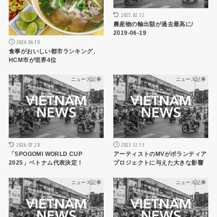
2025.02.12
農産物の輸出額が過去最高に/
2019-06-19
2024.06.10
食事がおいしい都市ランキング、
HCM市が世界4位
ニュース記事
ニュース記事
2026.07.28
2023.12.13
「SPOGOMI WORLD CUP
アーティストのMVがボランティア
2025」ベトナム代表決定！
プロジェクトに与えた大きな影響
ニュース記事
ニュース記事