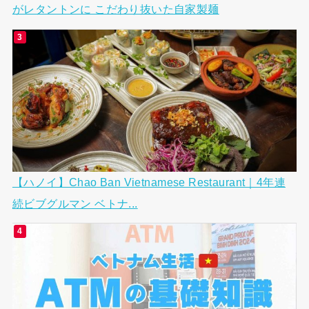
がレタントンに こだわり抜いた自家製麺
【ハノイ】Chao Ban Vietnamese Restaurant｜4年連
続ビブグルマン ベトナ...