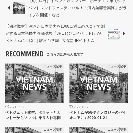
【9月14日】イベントカレンダー｜ホーチミン市でジャ
パントレンドフェスティバル！「河内熱饗音楽隊」がラ
イブを開催！など
【独占取材】生きた日本語力を1000点満点のスコアで測
定する日本語能力評価試験「JPET(ジェイペット)」が
ベトナムに上陸！| 駿河台学園×広済堂HRベトナム
RECOMMEND
ニュース記事
ニュース記事
2023.12.12
2025.02.12
ベトジェット航空、ダラットとカ
ベトナムが5Gテクノロジーのパイ
ントーからソウルに乗り入れ再開
オニアに / 2020-01-21
ニュース記事
ニュース記事