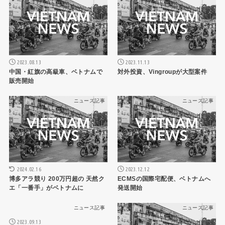
2023.08.13
2023.11.13
中国・紅旗の高級車、ベトナムで
対外投資、Vingroupが大型案件
販売開始
ニュース記事
ニュース記事
2024.02.16
2023.12.12
博多アラ競り 200万円超の 天然ク
ECMSの国際宅配便、ベトナムへ
エ「一番手」がベトナムに
発送開始
ニュース記事
ニュース記事
2023.09.13