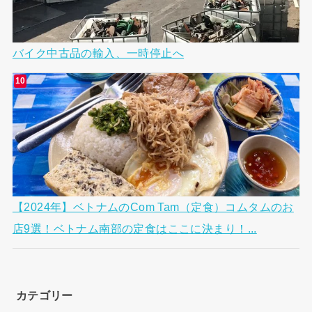
バイク中古品の輸入、一時停止へ
【2024年】ベトナムのCom Tam（定食）コムタムのお
店9選！ベトナム南部の定食はここに決まり！...
カテゴリー