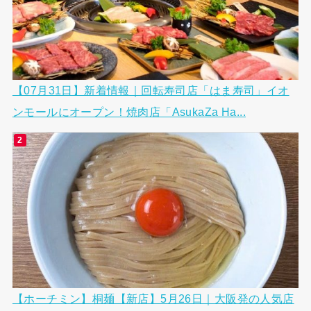
【07月31日】新着情報｜回転寿司店「はま寿司」イオ
ンモールにオープン！焼肉店「AsukaZa Ha...
【ホーチミン】桐麺【新店】5月26日｜大阪発の人気店