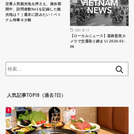
定番人気観光地を押さえ、連休期
間中、訪問者数No1を記録した観
光地は？｜週末に読みたい！ベト
ナム時事ネタ帳
2025.02.12
【ローカルニュース】道路監視カ
メラで交通取り締まり/ 2020-03-
06
検
索:
人気記事TOP10（過去7日）