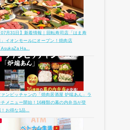
【07月31日】新着情報｜回転寿司店「はま寿
司」イオンモールにオープン！焼肉店
AsukaZa Ha...
ファンビッチャンの「焼肉居酒屋 炉端あん」ラ
ンチメニュー開始！16種類の幕の内弁当が登
！お得な1品...