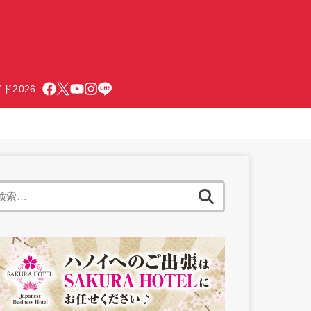
ド2026
検
索: