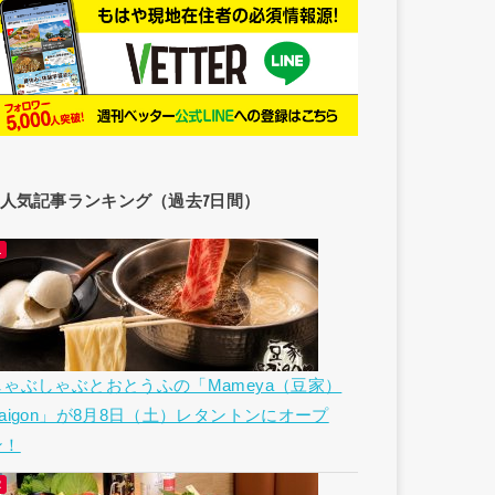
人気記事ランキング（過去7日間）
しゃぶしゃぶとおとうふの「Mameya（豆家）
Saigon」が8月8日（土）レタントンにオープ
ン！