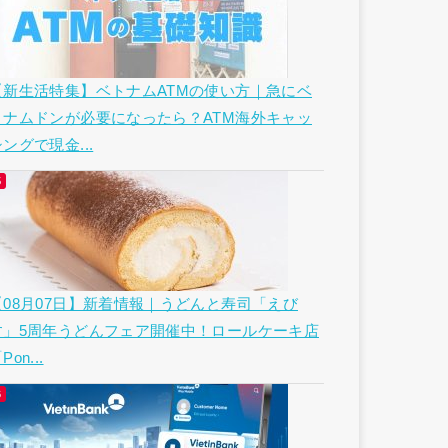
【新生活特集】ベトナムATMの使い方｜急にベ
トナムドンが必要になったら？ATM海外キャッ
ングで現金...
【08月07日】新着情報｜うどんと寿司「えび
す」5周年うどんフェア開催中！ロールケーキ店
Pon...