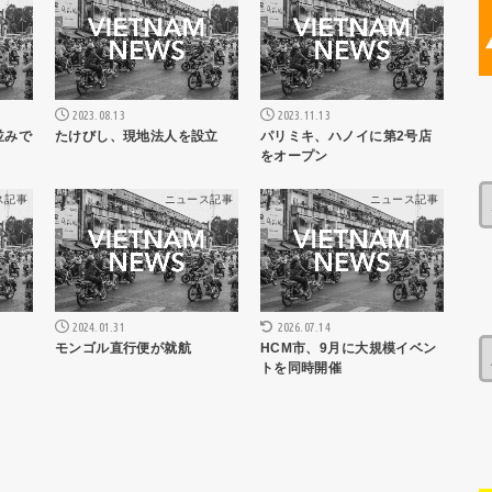
2023.08.13
2023.11.13
並みで
たけびし、現地法人を設立
パリミキ、ハノイに第2号店
をオープン
ス記事
ニュース記事
ニュース記事
2024.01.31
2026.07.14
モンゴル直行便が就航
HCM市、9月に大規模イベン
トを同時開催