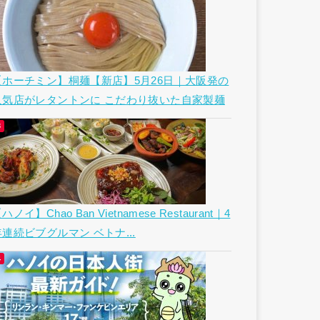
【ホーチミン】桐麺【新店】5月26日｜大阪発の
人気店がレタントンに こだわり抜いた自家製麺
ハノイ】Chao Ban Vietnamese Restaurant｜4
年連続ビブグルマン ベトナ...