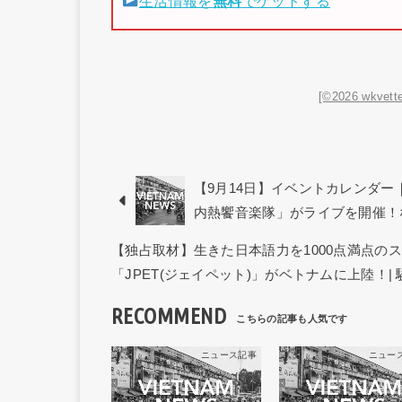
生活情報を
無料
でゲットする
[©2026 wkvette
【9月14日】イベントカレンダ
内熱饗音楽隊」がライブを開催！
【独占取材】生きた日本語力を1000点満点の
「JPET(ジェイペット)」がベトナムに上陸！|
RECOMMEND
ニュース記事
ニュー