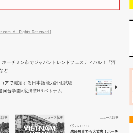
r.com. All Rights Reserved.]
ー｜ホーチミン市でジャパントレンドフェスティバル！「河
など
スコアで測定する日本語能力評価試験
 駿河台学園×広済堂HRベトナム
ス記事
ニュース記事
ニュース記事
2023.12.12
未経験者でも大丈夫！ホーチ