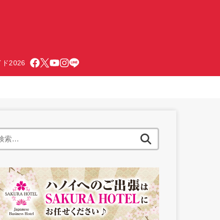
ド2026
検
索: