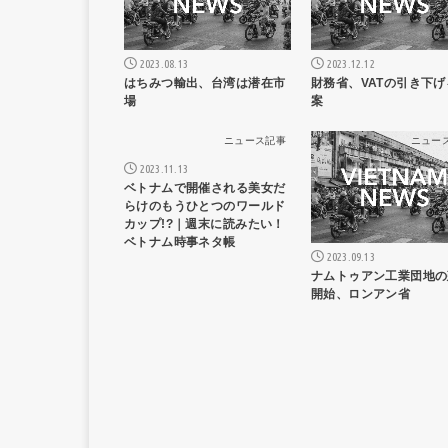
2023.08.13
2023.12.12
はちみつ輸出、台湾は潜在市
財務省、VATの引き下げ
場
案
ニュース記事
ニュー
2023.11.13
ベトナムで開催される美女だ
らけのもうひとつのワールド
カップ!?｜週末に読みたい！
ベトナム時事ネタ帳
2023.09.13
ナムトゥアン工業団地の
開始、ロンアン省