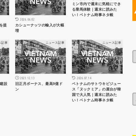
ミン市内で週末に気軽にでき
る乗馬体験｜週末に読みた
い！ベトナム時事ネタ帳
2026.06.02
を提
カシューナッツの輸入が大幅
増
ス記事
ニュース記事
ニュース記事
2023.12.13
2026.07.14
建設
旧正月ボーナス、最高9億ド
ベトナムのサトウキビジュー
ン
ス「ヌックミア」の屋台が韓
国で大人気｜週末に読みた
い！ベトナム時事ネタ帳