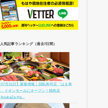
人気記事ランキング（過去7日間）
【07月31日】新着情報｜回転寿司店「はま寿
司」イオンモールにオープン！焼肉店
AsukaZa Ha...