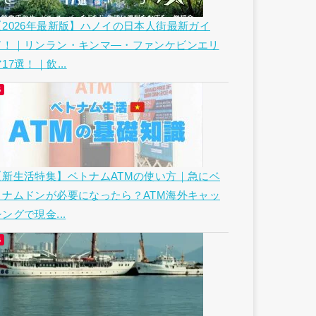
【2026年最新版】ハノイの日本人街最新ガイ
ド！｜リンラン・キンマ―・ファンケビンエリ
17選！｜飲...
【新生活特集】ベトナムATMの使い方｜急にベ
トナムドンが必要になったら？ATM海外キャッ
ングで現金...