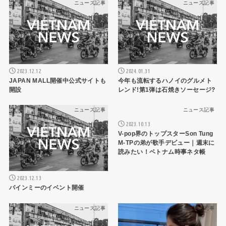
ニュース記事
ニュース記事
2023.12.12
2024.01.31
JAPAN MALL開催中公式サイトも
今年も流転するハノイのグルメト
開設
レンド!第1弾は石焼きソーセージ?
ニュース記事
ニュース記事
2023.10.13
V-pop界のトップスターSon Tung
M-TPの弟が歌手デビュー｜週末に
読みたい！ベトナム時事ネタ帳
2023.12.13
バインミーのイベント開催
ニュース記事
ニュース記事