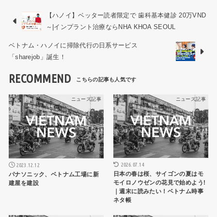
【ハノイ】ベッター読者限定で 歯科基本健診 20万VND
～|インプラント治療ならNHA KHOA SEOUL
ベトナム・ハノイに掃除代行の日系サービス
「sharejob」誕生！
RECOMMEND
ニュース記事
ニュース記事
2026.07.14
2023.12.12
日本の春は桜、サイゴンの夏はモ
パナソニック、ベトナム工場に新
モイロノウゼンの花見で始めよう!
建屋を建設
｜週末に読みたい！ベトナム時事
ネタ帳