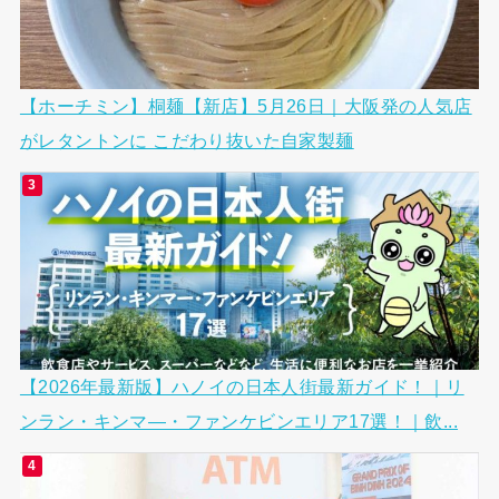
【ホーチミン】桐麺【新店】5月26日｜大阪発の人気店
がレタントンに こだわり抜いた自家製麺
【2026年最新版】ハノイの日本人街最新ガイド！｜リ
ンラン・キンマ―・ファンケビンエリア17選！｜飲...