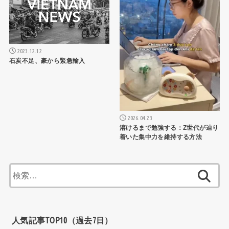
2023.12.12
石炭不足、豪から緊急輸入
2026.04.23
溶けるまで勉強する：Z世代が辿り
着いた集中力を維持する方法
検
索:
人気記事TOP10（過去7日）