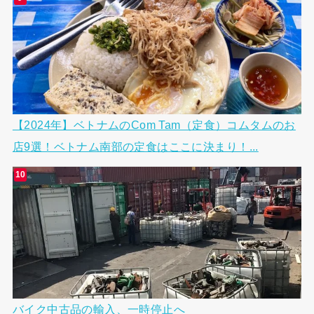
【2024年】ベトナムのCom Tam（定食）コムタムのお
店9選！ベトナム南部の定食はここに決まり！...
バイク中古品の輸入、一時停止へ