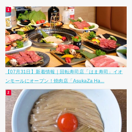
【07月31日】新着情報｜回転寿司店「はま寿司」イオ
ンモールにオープン！焼肉店「AsukaZa Ha...