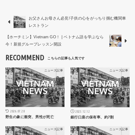
お父さんお母さん必見!子供の心をがっちり掴む機関車
レストラン
【ホーチミン】Vietnam GO！ | ベトナム語を学ぶなら
今！新規グループレッスン開設
RECOMMEND
ニュース記事
ニュース記事
2026.07.28
2023.12.12
野生の象に衝突、男性が死亡
銀行口座の保有率、約7割
ニュース記事
ニュース記事