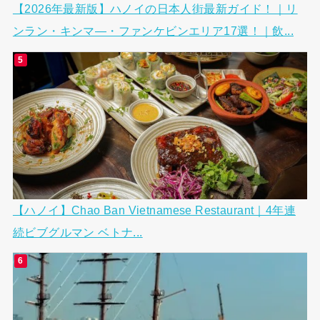
【2026年最新版】ハノイの日本人街最新ガイド！｜リ
ンラン・キンマ―・ファンケビンエリア17選！｜飲...
【ハノイ】Chao Ban Vietnamese Restaurant｜4年連
続ビブグルマン ベトナ...