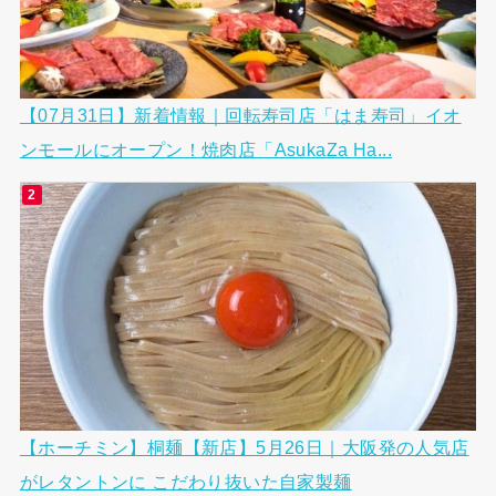
【07月31日】新着情報｜回転寿司店「はま寿司」イオ
ンモールにオープン！焼肉店「AsukaZa Ha...
【ホーチミン】桐麺【新店】5月26日｜大阪発の人気店
がレタントンに こだわり抜いた自家製麺