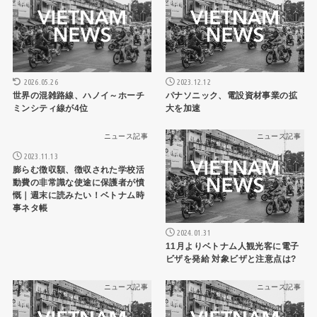
2026.05.26
2023.12.12
世界の混雑路線、ハノイ～ホーチ
パナソニック、電設資材事業の拡
ミンシティ線が4位
大を加速
ニュース記事
ニュース記事
2023.11.13
膨らむ徴収額、徴収された学校活
動費の非常識な使途に保護者が憤
慨｜週末に読みたい！ベトナム時
事ネタ帳
2024.01.31
11月よりベトナム人観光客に電子
ビザを発給 対象ビザと注意点は?
ニュース記事
ニュース記事