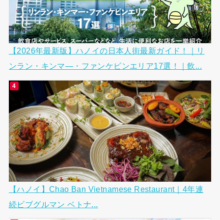
【2026年最新版】ハノイの日本人街最新ガイド！｜リ
ンラン・キンマ―・ファンケビンエリア17選！｜飲...
【ハノイ】Chao Ban Vietnamese Restaurant｜4年連
続ビブグルマン ベトナ...