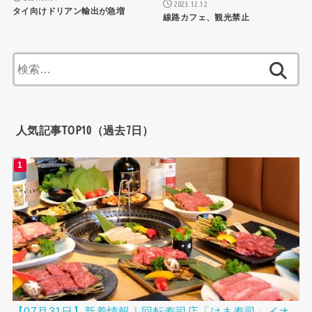
2023.12.12
タイ向けドリアン輸出が急増
線路カフェ、観光禁止
検
索:
人気記事TOP10（過去7日）
【07月31日】新着情報｜回転寿司店「はま寿司」イオ