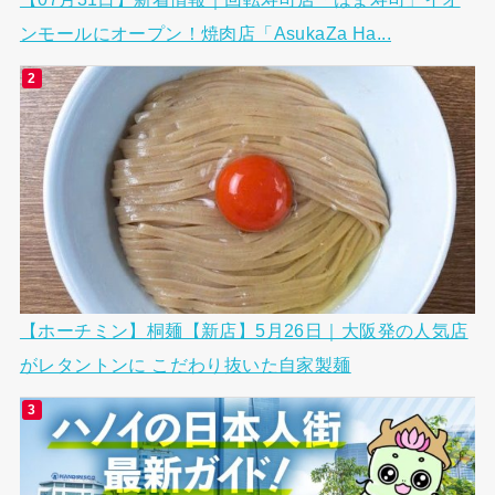
ンモールにオープン！焼肉店「AsukaZa Ha...
【ホーチミン】桐麺【新店】5月26日｜大阪発の人気店
がレタントンに こだわり抜いた自家製麺