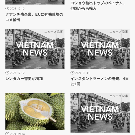
コショウ輸出トップのベトナム、
他国からも輸入
2023.12.12
クアンチ省企業、EUに有機栽培の
コメ輸出
ニュース記事
ニュース記事
2023.12.12
2024.01.31
レンタカー需要が増加
インスタントラーメンの消費、4日
に1回
ニュース記事
ニュース記事
2024.09.04