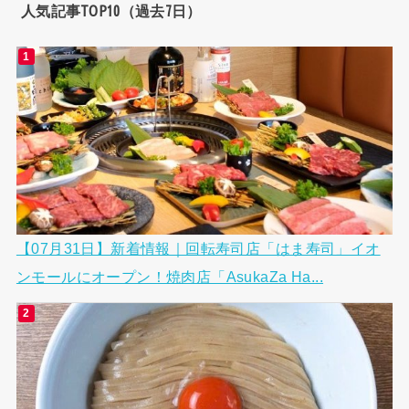
人気記事TOP10（過去7日）
【07月31日】新着情報｜回転寿司店「はま寿司」イオ
ンモールにオープン！焼肉店「AsukaZa Ha...