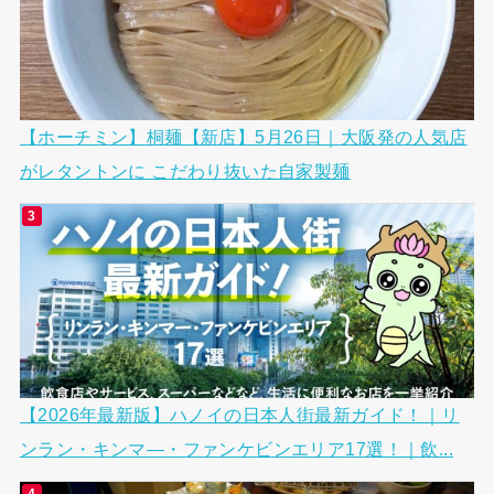
【ホーチミン】桐麺【新店】5月26日｜大阪発の人気店
がレタントンに こだわり抜いた自家製麺
【2026年最新版】ハノイの日本人街最新ガイド！｜リ
ンラン・キンマ―・ファンケビンエリア17選！｜飲...