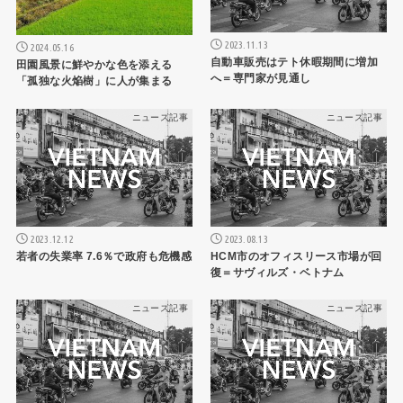
2023.11.13
2024.05.16
自動車販売はテト休暇期間に増加
田園風景に鮮やかな色を添える
へ＝専門家が見通し
「孤独な火焔樹」に人が集まる
ニュース記事
ニュース記事
2023.12.12
2023.08.13
若者の失業率 7.6％で政府も危機感
HCM市のオフィスリース市場が回
復＝サヴィルズ・ベトナム
ニュース記事
ニュース記事