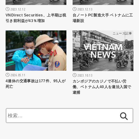
2023.12.12
2023.12.13
VNDirect Securities、上半期は税
台ノートPC製造大手 ベトナムに工
引き前利益が43％増加
場新設
ニュース記事
ニュース記事
2026.05.11
2023.10.13
4連休の交通事故は177件、95人が
カンボジアのカジノで不払い労
死亡
働、ベトナム人40人を違法入国で
逮捕
検
索: