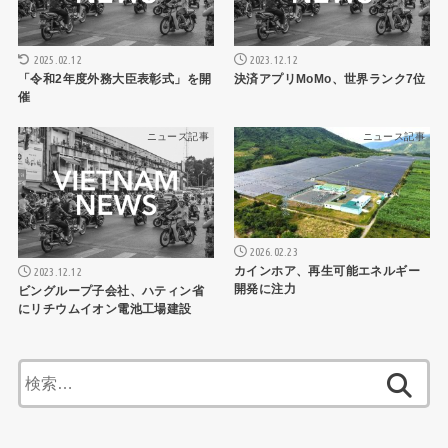
2025.02.12
2023.12.12
「令和2年度外務大臣表彰式」を開
決済アプリMoMo、世界ランク7位
催
ニュース記事
ニュース記事
2026.02.23
カインホア、再生可能エネルギー
2023.12.12
開発に注力
ビングループ子会社、ハティン省
にリチウムイオン電池工場建設
検
索: