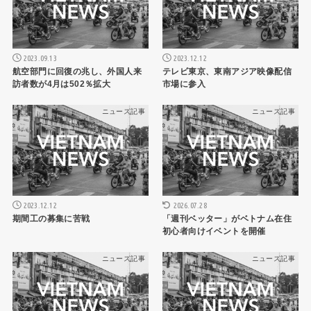
2023.09.13
2023.12.12
航空部門に回復の兆し、外国人来
テレビ東京、東南アジア映像配信
訪者数が4月は502％拡大
市場に参入
ニュース記事
ニュース記事
2023.12.12
2026.07.28
期間工の募集に苦戦
「週刊ベッター」がベトナム在住
初心者向けイベントを開催
ニュース記事
ニュース記事