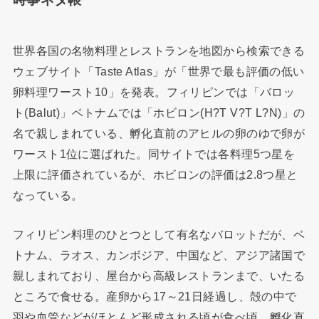
世界各国の名物料理とレストランを地図から検索できる
ウェブサイト「Taste Atlas」が「世界で最も評価の低い
卵料理ワースト10」を発表。フィリピンでは「バロッ
ト(Balut)」ベトナムでは「ホビロン(H?T V?T L?N)」の
名で親しまれている、孵化直前のアヒルの卵のゆで卵が
ワースト1位に選ばれた。同サイトでは各料理5つ星を
上限に評価されているが、ホビロンの評価は2.8つ星と
なっている。
フィリピン料理のひとつとして有名なバロットだが、ベ
トナム、ラオス、カンボジア、中国など、アジア諸国で
親しまれており、屋台から高級レストランまで、いたる
ところで食せる。産卵から17～21日経過し、殻の中で
羽や血管などがほとんど形成される頃が食べ頃。孵化直