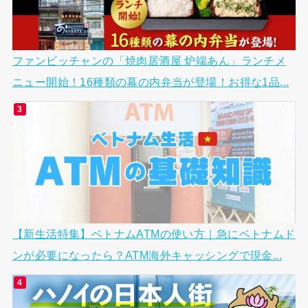
ファンビッチャンの「焼肉居酒屋 炉端あん」ランチメ
ニュー開始！16種類の幕の内弁当が登場！お得な1品...
【新生活特集】ベトナムATMの使い方｜急にベトナムド
ンが必要になったら？ATM海外キャッシングで現金...