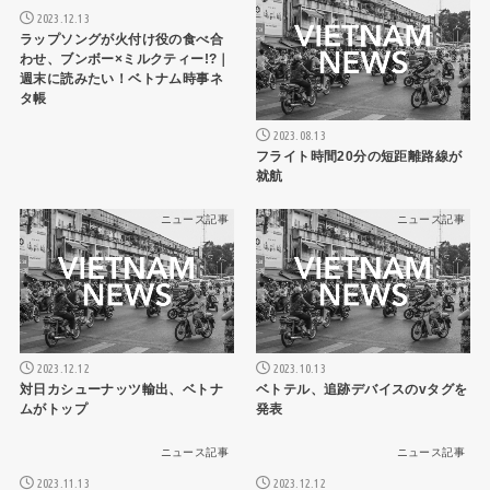
2023.12.13
ラップソングが火付け役の食べ合
わせ、ブンボー×ミルクティー!?｜
週末に読みたい！ベトナム時事ネ
タ帳
2023.08.13
フライト時間20分の短距離路線が
就航
ニュース記事
ニュース記事
2023.12.12
2023.10.13
対日カシューナッツ輸出、ベトナ
ベトテル、追跡デバイスのvタグを
ムがトップ
発表
ニュース記事
ニュース記事
2023.11.13
2023.12.12