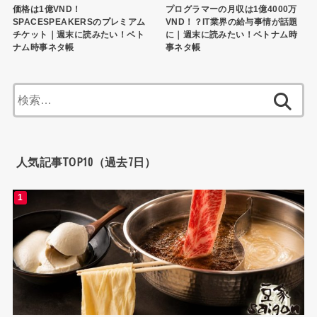
価格は1億VND！
プログラマーの月収は1億4000万
SPACESPEAKERSのプレミアム
VND！？IT業界の給与事情が話題
チケット｜週末に読みたい！ベト
に｜週末に読みたい！ベトナム時
ナム時事ネタ帳
事ネタ帳
検
索:
人気記事TOP10（過去7日）