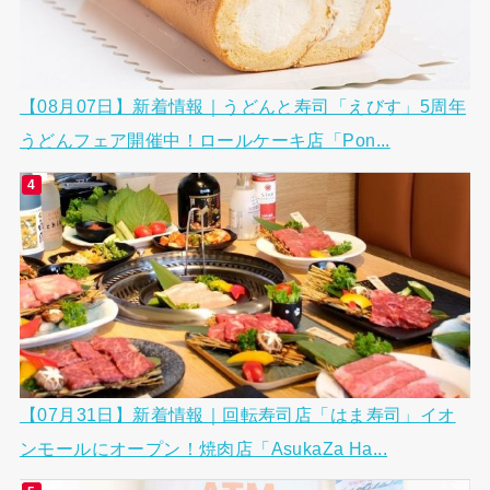
【08月07日】新着情報｜うどんと寿司「えびす」5周年
うどんフェア開催中！ロールケーキ店「Pon...
【07月31日】新着情報｜回転寿司店「はま寿司」イオ
ンモールにオープン！焼肉店「AsukaZa Ha...