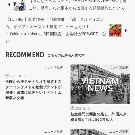
【みんなのヘルスケア】FASCIA KAPPA PHYSIO｜肩
こり、腰痛、など根本から改善する筋膜整体について
【11月9日】新着情報｜「味噌麺 千蔵 タオディエン
店」がソフトオープン！限定メニューもあり！
「Yakinuku kokoro」3日間限定！お会計が20%OFF！な
ど
RECOMMEND
ニュース記事
ニュース記事
2023.10.13
全国から美男子トリオを探すミス
ターコンテストを老舗ブランドが
開催｜週末に読みたい！ベトナム
時事ネタ帳
2023.12.12
航空部門に回復の兆し、外国人来
訪者数が4月は502％拡大
ニュース記事
ニュース記事