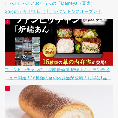
しゃぶしゃぶとおとうふの「Mameya（豆家）
Saigon」が8月8日（土）レタントンにオープン！
ファンビッチャンの「焼肉居酒屋 炉端あん」ランチメ
ニュー開始！16種類の幕の内弁当が登場！お得な1品...