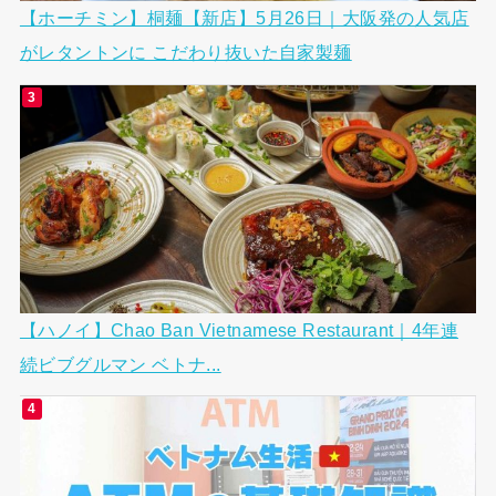
【ホーチミン】桐麺【新店】5月26日｜大阪発の人気店
がレタントンに こだわり抜いた自家製麺
【ハノイ】Chao Ban Vietnamese Restaurant｜4年連
続ビブグルマン ベトナ...