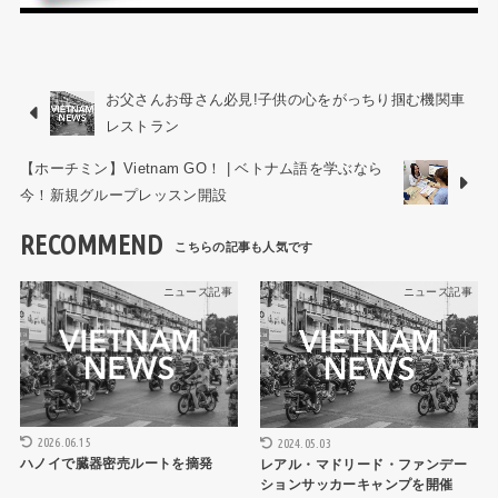
お父さんお母さん必見!子供の心をがっちり掴む機関車
レストラン
【ホーチミン】Vietnam GO！ | ベトナム語を学ぶなら
今！新規グループレッスン開設
RECOMMEND
ニュース記事
ニュース記事
2026.06.15
2024.05.03
ハノイで臓器密売ルートを摘発
レアル・マドリード・ファンデー
ションサッカーキャンプを開催