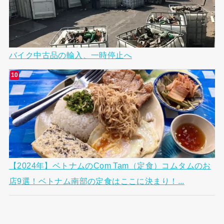
バイク中古品の輸入、一時停止へ
【2024年】ベトナムのCom Tam（定食）コムタムのお
店9選！ベトナム南部の定食はここに決まり！...