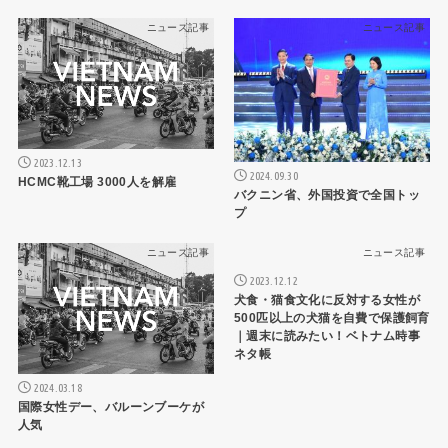
ニュース記事
ニュース記事
2023.12.13
2024.09.30
HCMC靴工場 3000人を解雇
バクニン省、外国投資で全国トッ
プ
ニュース記事
ニュース記事
2023.12.12
犬食・猫食文化に反対する女性が
500匹以上の犬猫を自費で保護飼育
｜週末に読みたい！ベトナム時事
ネタ帳
2024.03.18
国際女性デー、バルーンブーケが
人気