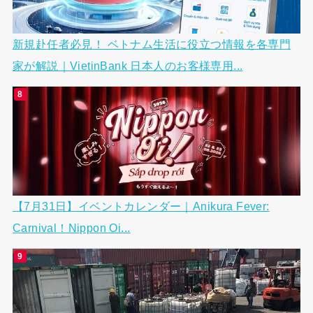
新規赴任者必見！ ベトナム生活に役立つ情報を各専門
家が解説｜VietinBank 日本人のお客様専用...
【7月31日】イベントカレンダー｜Anikura Fever:
Carnival！Nippon Oi...