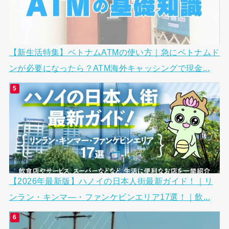
【新生活特集】ベトナムATMの使い方｜急にベトナムド
ンが必要になったら？ATM海外キャッシングで現金...
【2026年最新版】ハノイの日本人街最新ガイド！｜リ
ンラン・キンマ―・ファンケビンエリア17選！｜飲...