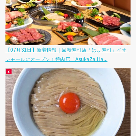
【07月31日】新着情報｜回転寿司店「はま寿司」イオ
ンモールにオープン！焼肉店「AsukaZa Ha...