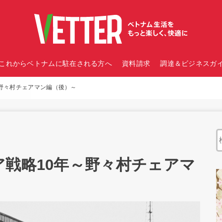
これからベトナムに駐在される方へ
資料請求
調達＆ビジネスガイ
～野々村チェアマン編（後）～
ア戦略10年～野々村チェアマ