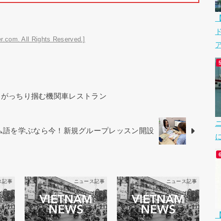
r.com. All Rights Reserved.]
ア
をがっちり掴む機関車レストラン
ベトナム語を学ぶなら今！新規グループレッスン開設
ス記事
ニュース記事
ニュース記事