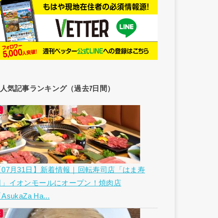
人気記事ランキング（過去7日間）
【07月31日】新着情報｜回転寿司店「はま寿
司」イオンモールにオープン！焼肉店
AsukaZa Ha...