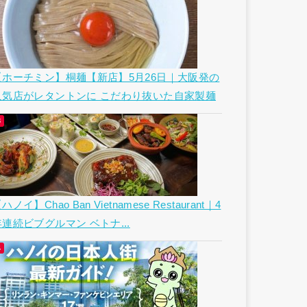
【ホーチミン】桐麺【新店】5月26日｜大阪発の
人気店がレタントンに こだわり抜いた自家製麺
ハノイ】Chao Ban Vietnamese Restaurant｜4
年連続ビブグルマン ベトナ...