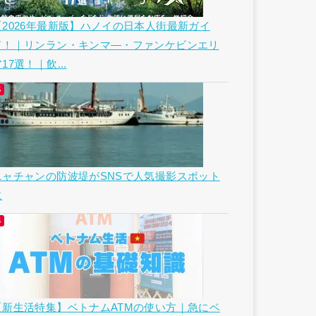
【2026年最新版】ハノイの日本人街最新ガイ
ド！｜リンラン・キンマ―・ファンケビンエリ
17選！｜飲...
ニャチャンの防波堤がSNSで人気撮影スポット
に
【新生活特集】ベトナムATMの使い方｜急にベ