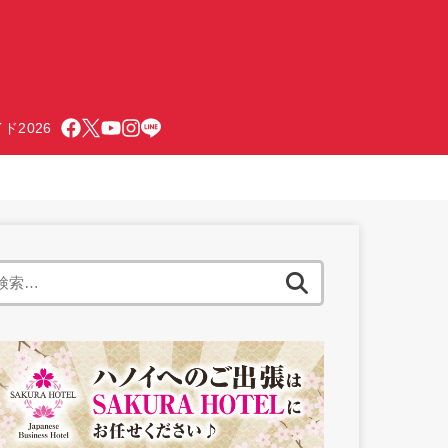
ド2026
検
索: