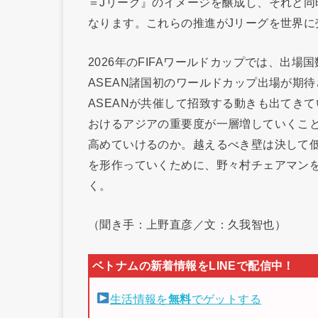
＝Jリーグ』のイメージを醸成し、それと同
なります。これらの推進がJリーグを世界
2026年のFIFAワールドカップでは、出場
ASEAN諸国初のワールドカップ出場が期待さ
ASEANが共催して招致する動きも出てき
おけるアジアの重要度が一層増していくこ
高めていけるのか。越えるべき壁は決して
を形作っていくために、野々村チェアマン
く。
（聞き手：上野直彦／文：久我智也）
生活情報を
無料
でゲットする