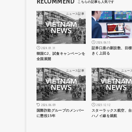
RECOMMEND
ニュース記事
ニュー
2026.06.15
2024.01.31
証券口座の新設数、目標
きく上回る
韓国CJ、試食キャンペーンを
全国展開
ニュース記事
ニュー
2023.12.12
2026.06.09
スターラックス航空、台
国際詐欺グループのメンバー
ハノイ線を就航
に懲役15年