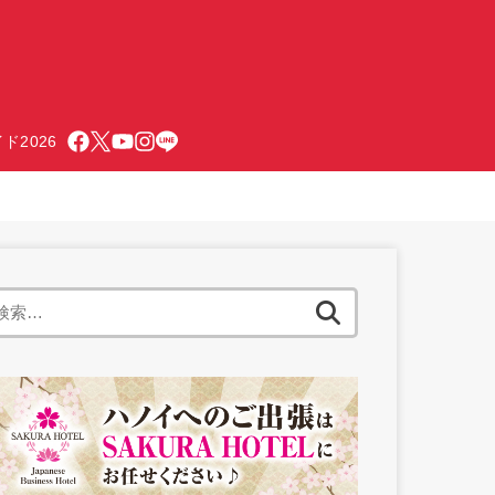
ド2026
検
索: