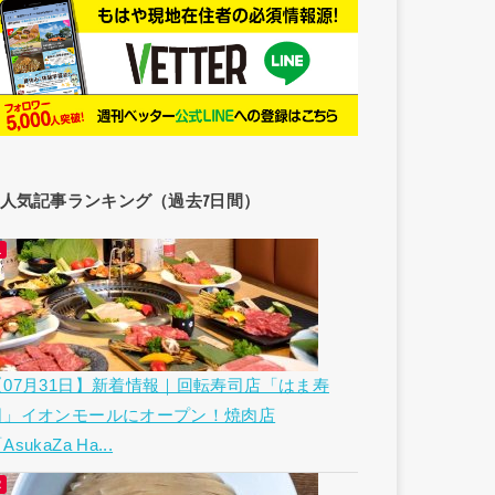
人気記事ランキング（過去7日間）
【07月31日】新着情報｜回転寿司店「はま寿
司」イオンモールにオープン！焼肉店
AsukaZa Ha...