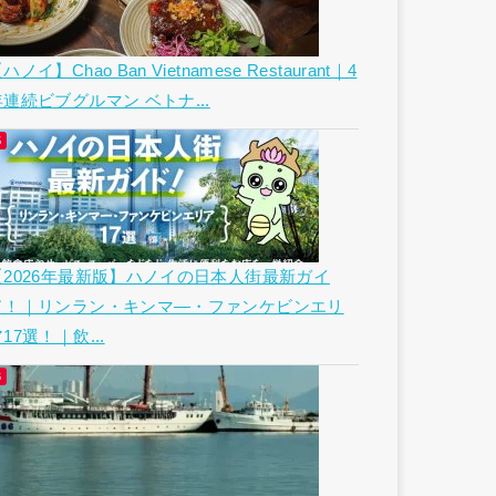
ハノイ】Chao Ban Vietnamese Restaurant｜4
年連続ビブグルマン ベトナ...
【2026年最新版】ハノイの日本人街最新ガイ
ド！｜リンラン・キンマ―・ファンケビンエリ
17選！｜飲...