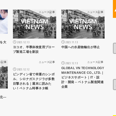
ス記事
ニュース記事
ニュース記事
2023.12.13
2023.11.13
を大
ヨコオ、半導体検査用プロー
中国への水産物輸出が停止
ブ製造工場を新設
ス記事
ニュース記事
ニュース記事
2023.12.13
GLOBAL VN TECHNOLOGY
2023.12.12
MAINTENANCE CO., LTD.｜
ビンディン省で幸運のシンボ
ビジネスサポート｜IT・設
ル、シロナガスクジラが多数
計・開発 – ベトナム製造関連
目撃される｜週末に読みた
企業
い！ベトナム時事ネタ帳
北―