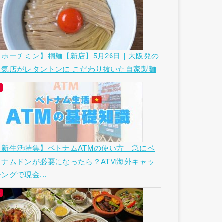
【ホーチミン】桐麺【新店】5月26日｜大阪発の
人気店がレタントンに こだわり抜いた自家製麺
【新生活特集】ベトナムATMの使い方｜急にベ
トナムドンが必要になったら？ATM海外キャッ
ングで現金...