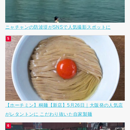
ニャチャンの防波堤がSNSで人気撮影スポットに
【ホーチミン】桐麺【新店】5月26日｜大阪発の人気店
がレタントンに こだわり抜いた自家製麺