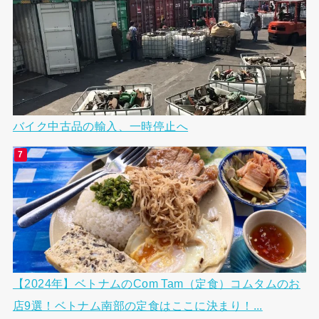
バイク中古品の輸入、一時停止へ
【2024年】ベトナムのCom Tam（定食）コムタムのお
店9選！ベトナム南部の定食はここに決まり！...