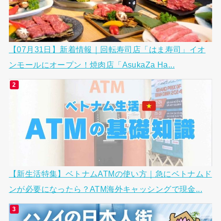
【07月31日】新着情報｜回転寿司店「はま寿司」イオ
ンモールにオープン！焼肉店「AsukaZa Ha...
【新生活特集】ベトナムATMの使い方｜急にベトナムド
ンが必要になったら？ATM海外キャッシングで現金...