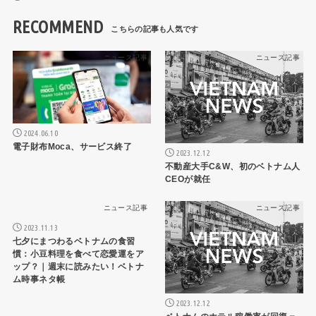
RECOMMEND
ニュース記事
ニュース記事
2024.06.10
電子財布Moca、サービス終了
2023.12.12
不動産大手C&W、初のベトナム人
CEOが就任
ニュース記事
ニュース記事
2023.11.13
七夕にまつわるベトナムの食習
慣：小豆料理を食べて恋愛運をア
ップ？｜週末に読みたい！ベトナ
ム時事ネタ帳
2023.12.12