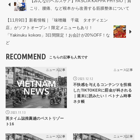
【みんなのヘルスケア】FASCIA KAPPA PHYSIO｜肩
こり、腰痛、など根本から改善する筋膜整体について
【11月9日】新着情報｜「味噌麺 千蔵 タオディエン
店」がソフトオープン！限定メニューもあり！
「Yakinuku kokoro」3日間限定！お会計が20%OFF！な
ど
RECOMMEND
ニュース記事
ニュース記事
2023.12.12
不快感を与えるコンテンツを投稿
したTIKTOKERに罰金が科される
｜週末に読みたい！ベトナム時事
ネタ帳
2023.11.13
英タイム誌推薦越のベストリゾー
ト16
ニュース記事
ニュース記事