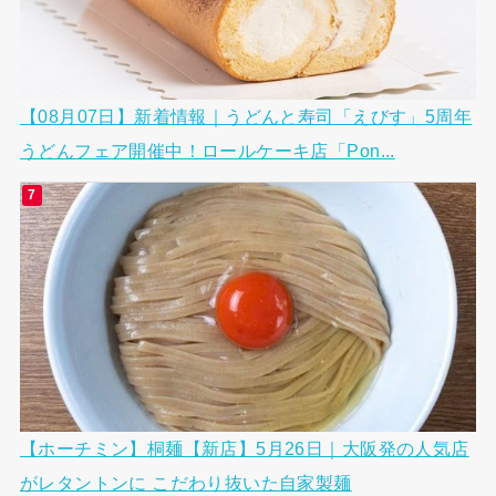
【08月07日】新着情報｜うどんと寿司「えびす」5周年
うどんフェア開催中！ロールケーキ店「Pon...
【ホーチミン】桐麺【新店】5月26日｜大阪発の人気店
がレタントンに こだわり抜いた自家製麺