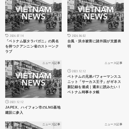
2026.07.14
2026.06.02
「ベトナム版タラバガニ」の異名
台風・洪水被害に諸外国が支援表
を持つクアンニン省のストーンク
明
ラブ
ニュース記事
ニュース記事
2023.12.12
ベトナムの兄弟パフォーマンスユ
ニット「サーカス王子」がギネス
新記録を達成｜週末に読みたい！
ベトナム時事ネタ帳
2023.12.12
JAPEX、ハイフォン市のLNG基地
建設に参入
ニュース記事
ニュース記事