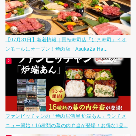
【07月31日】新着情報｜回転寿司店「はま寿司」イオ
ンモールにオープン！焼肉店「AsukaZa Ha...
ファンビッチャンの「焼肉居酒屋 炉端あん」ランチメ
ニュー開始！16種類の幕の内弁当が登場！お得な1品...