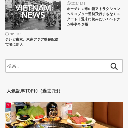
2023.12.12
ホーチミン市の新アトラクション
ヘリコプター遊覧飛行まもなくス
タート｜週末に読みたい！ベトナ
ム時事ネタ帳
2023.11.13
テレビ東京、東南アジア映像配信
市場に参入
検
索:
人気記事TOP10（過去7日）