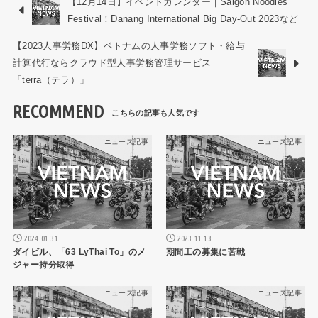
【12月14日】イベントカレンダー｜Saigon Noodles
Festival！Danang International Big Day-Out 2023など
【2023人事労務DX】ベトナムの人事労務ソフト・給与
計算代行ならクラウド型人事労務管理サービス
「terra（テラ）」
RECOMMEND
ニュース記事
ニュース記事
2024.01.31
2023.11.13
ダイビル、「63 LyThai To」のメ
期間工の募集に苦戦
ジャー持分取得
ニュース記事
ニュース記事