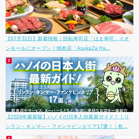
【07月31日】新着情報｜回転寿司店「はま寿司」イオ
ンモールにオープン！焼肉店「AsukaZa Ha...
【2026年最新版】ハノイの日本人街最新ガイド！｜リ
ンラン・キンマ―・ファンケビンエリア17選！｜飲...