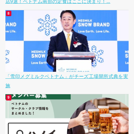
店9選！ベトナム南部の定食はここに決まり！...
「雪印メグミルクベトナム」がチーズ工場開所式典を実
施