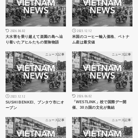
2026.06.02
2023.12.12
大水害を乗り越えて楽園の島へ辿
米国のコーヒー輸入価格、ベトナ
り着いたアヒルたちの冒険物語
ム産は最安値
ニュース記事
ニュース記事
2026.06.02
2023.12.12
「WESTLINK」校で国際デー開
SUSHI BENKEI、ブンタウ市にオ
催、30カ国の文化が集結
ープン
ニュース記事
ニュース記事