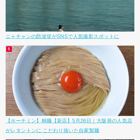
ニャチャンの防波堤がSNSで人気撮影スポットに
【ホーチミン】桐麺【新店】5月26日｜大阪発の人気店
がレタントンに こだわり抜いた自家製麺