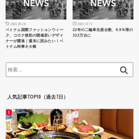
2026.05.20
2023.12.12
ベトナム国際ファッションウィー
22年の二輪車生産台数、9.9％増の
ク、コロナ後初の開催若いデザイ
332万台に
ナーが躍進｜週末に読みたい！ベ
トナム時事ネタ帳
検
索:
人気記事TOP10（過去7日）