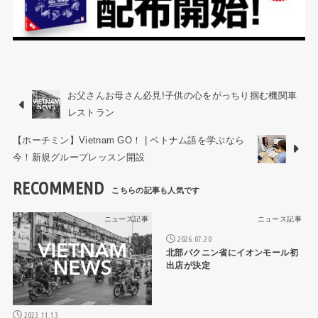
お父さんお母さん必見!子供の心をがっちり掴む機関車
レストラン
【ホーチミン】Vietnam GO！ | ベトナム語を学ぶなら
今！新規グループレッスン開設
RECOMMEND
ニュース記事
ニュース記事
2026.07.20
北部バクニン省にイオンモール初
出店が決定
2023.11.13