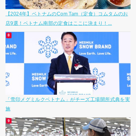
【2024年】ベトナムのCom Tam（定食）コムタムのお
店9選！ベトナム南部の定食はここに決まり！...
「雪印メグミルクベトナム」がチーズ工場開所式典を実
施