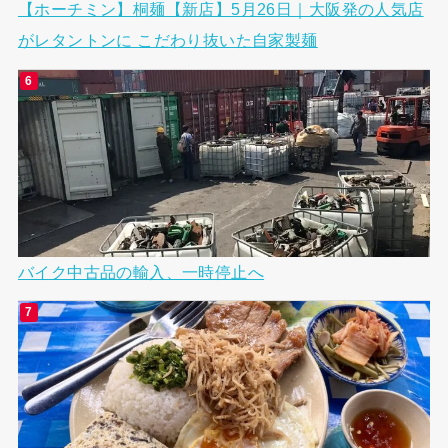
【ホーチミン】桐麺【新店】5月26日｜大阪発の人気店
がレタントンに こだわり抜いた自家製麺
バイク中古品の輸入、一時停止へ