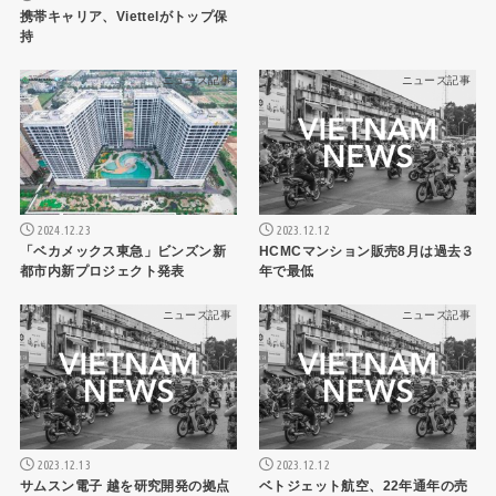
携帯キャリア、Viettelがトップ保
持
ニュース記事
ニュース記事
2024.12.23
2023.12.12
「ベカメックス東急」ビンズン新
HCMCマンション販売8月は過去３
都市内新プロジェクト発表
年で最低
ニュース記事
ニュース記事
2023.12.13
2023.12.12
サムスン電子 越を研究開発の拠点
ベトジェット航空、22年通年の売