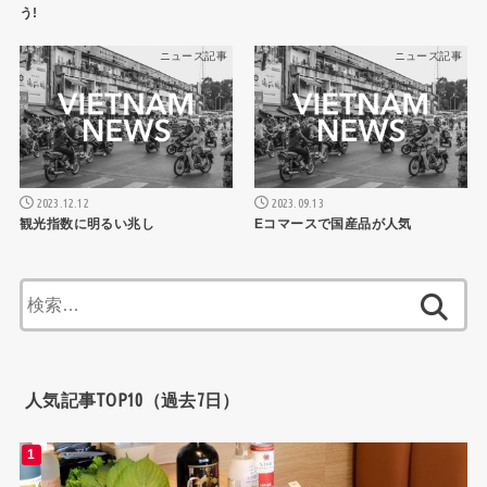
う!
ニュース記事
ニュース記事
2023.12.12
2023.09.13
観光指数に明るい兆し
Eコマースで国産品が人気
検
索:
人気記事TOP10（過去7日）