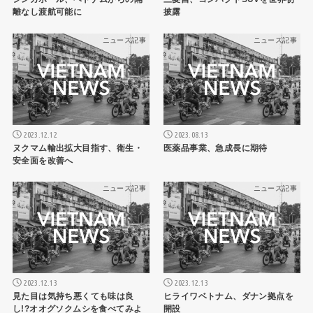
離なし渡航可能に
披露
ニュース記事
ニュース記事
2023.12.12
2023.08.13
ヌクマム輸出拡大目指す、衛生・
医薬品事業、急成長に期待
安全面を改善へ
ニュース記事
ニュース記事
2023.12.13
2023.12.13
見た目は気持ち悪くても味は良
ヒライワベトナム、ダナン拠点を
し!?オオグソクムシを食べてみよ
開設