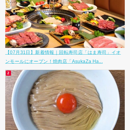
【07月31日】新着情報｜回転寿司店「はま寿司」イオ
ンモールにオープン！焼肉店「AsukaZa Ha...