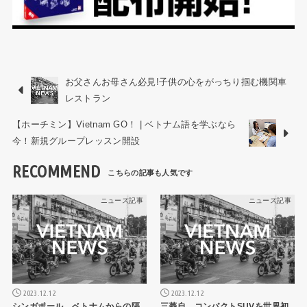
お父さんお母さん必見!子供の心をがっちり掴む機関車
レストラン
【ホーチミン】Vietnam GO！ | ベトナム語を学ぶなら
今！新規グループレッスン開設
RECOMMEND
ニュース記事
ニュース記事
2023.12.12
2023.12.12
シンガポール、ベトナムからの隔
三菱自、コンパクトSUVを世界初