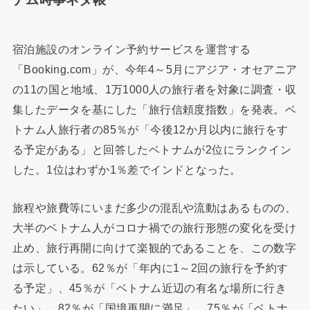
宿泊施設のオンライン予約サービスを運営する
「Booking.com」が、今年4～5月にアジア・オセアニア
の11の国と地域、1万1000人の旅行者を対象に調査・収
集したデータを基にした「旅行信頼度指数」を発表。ベ
トナム人旅行者の85％が「今後12か月以内に旅行をす
る予定がある」と回答したベトナムが2位にランクイン
した。1位はわずか1％差でインドとなった。
旅程や旅費等にいまだ多少の混乱や流動はあるものの、
大半のベトナム人がコロナ禍での旅行形態の変化を受け
止め、旅行再開に向けて楽観的であることを、この数字
は示している。62％が「年内に1～2回の旅行を予約す
る予定」、45％が「ベトナム近辺の有名な場所に行き
たい」、82％が「国境再開に満足」、75％が「ベトナ