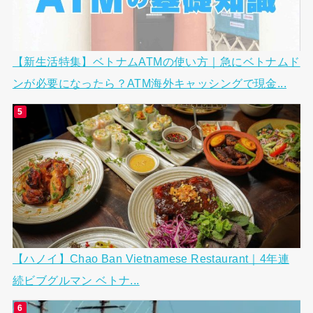
【新生活特集】ベトナムATMの使い方｜急にベトナムド
ンが必要になったら？ATM海外キャッシングで現金...
【ハノイ】Chao Ban Vietnamese Restaurant｜4年連
続ビブグルマン ベトナ...