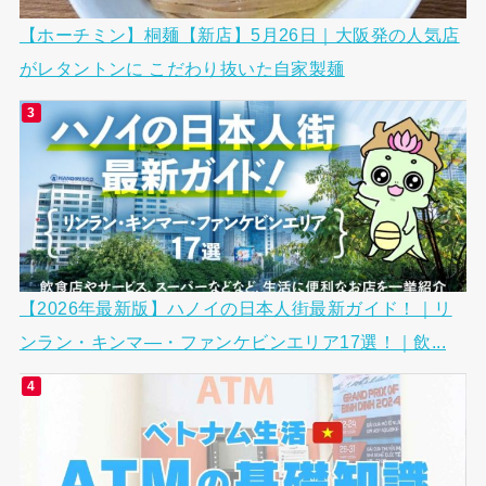
【ホーチミン】桐麺【新店】5月26日｜大阪発の人気店
がレタントンに こだわり抜いた自家製麺
【2026年最新版】ハノイの日本人街最新ガイド！｜リ
ンラン・キンマ―・ファンケビンエリア17選！｜飲...