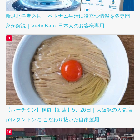
新規赴任者必見！ ベトナム生活に役立つ情報を各専門
家が解説｜VietinBank 日本人のお客様専用...
【ホーチミン】桐麺【新店】5月26日｜大阪発の人気店
がレタントンに こだわり抜いた自家製麺