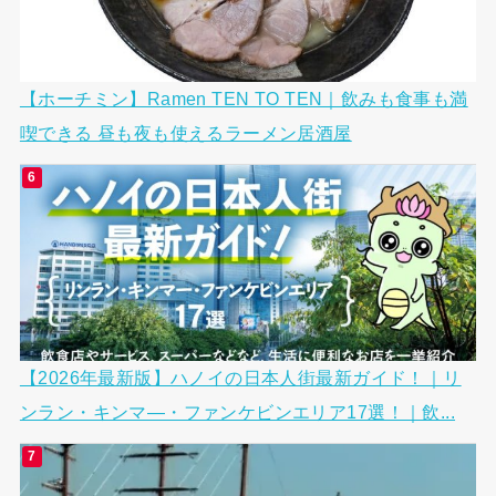
【ホーチミン】Ramen TEN TO TEN｜飲みも食事も満
喫できる 昼も夜も使えるラーメン居酒屋
【2026年最新版】ハノイの日本人街最新ガイド！｜リ
ンラン・キンマ―・ファンケビンエリア17選！｜飲...