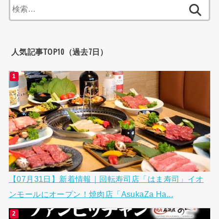
検
索:
人気記事TOP10（過去7日）
【07月31日】新着情報｜回転寿司店「はま寿司」イオ
ンモールにオープン！焼肉店「AsukaZa Ha...