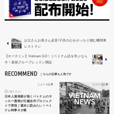
お父さんお母さん必見!子供の心をがっちり掴む機関車
レストラン
【ホーチミン】Vietnam GO！ | ベトナム語を学ぶなら
今！新規グループレッスン開設
RECOMMEND
ニュース記事
ニュース記事
2023.12.12
日本人漫画家が描くベトナムのサ
ッカー漫画が日越合作プロジェク
トで実現｜週末に読みたい！ベト
ナム時事ネタ帳