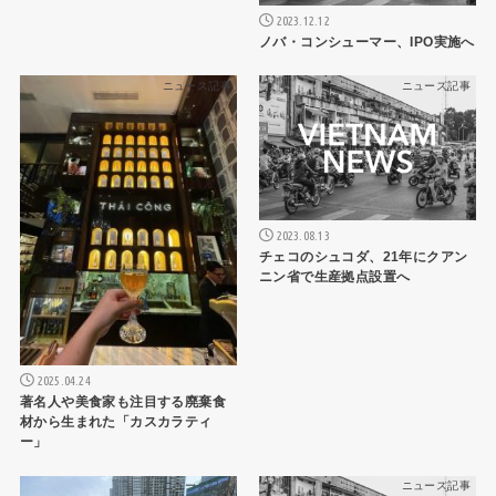
2023.12.12
ノバ・コンシューマー、IPO実施へ
ニュース記事
ニュース記事
2023.08.13
チェコのシュコダ、21年にクアン
ニン省で生産拠点設置へ
2025.04.24
著名人や美食家も注目する廃棄食
材から生まれた「カスカラティ
ー」
ニュース記事
ニュース記事