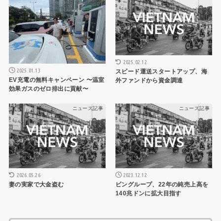
2025.02.12
2025.01.13
スピード運送スタートアップ、海
EV充電の無料キャンペーン 〜温室
外ファンドから資金調達
効果ガスのゼロ排出に貢献〜
ニュース記事
ニュース記事
2026.05.26
2023.12.12
妻の実家で大金盗む
ビングループ、22年の純売上高を
140兆ドンに拡大目指す