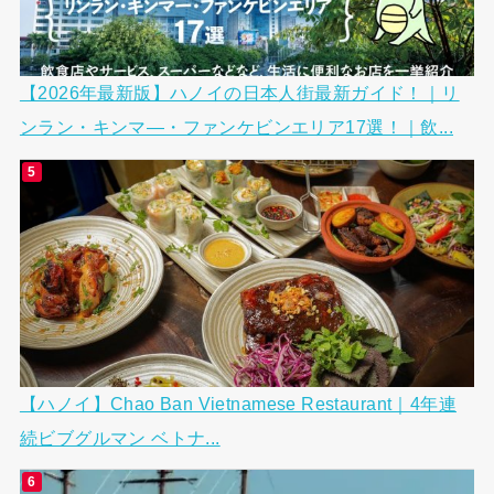
【2026年最新版】ハノイの日本人街最新ガイド！｜リ
ンラン・キンマ―・ファンケビンエリア17選！｜飲...
【ハノイ】Chao Ban Vietnamese Restaurant｜4年連
続ビブグルマン ベトナ...