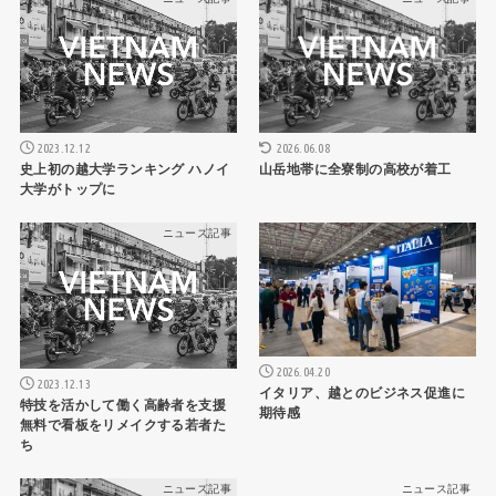
2026.06.08
2023.12.12
山岳地帯に全寮制の高校が着工
史上初の越大学ランキング ハノイ
大学がトップに
ニュース記事
ニュース記事
2026.04.20
2023.12.13
イタリア、越とのビジネス促進に
特技を活かして働く高齢者を支援
期待感
無料で看板をリメイクする若者た
ち
ニュース記事
ニュース記事