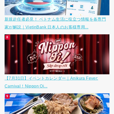
新規赴任者必見！ ベトナム生活に役立つ情報を各専門
家が解説｜VietinBank 日本人のお客様専用...
【7月31日】イベントカレンダー｜Anikura Fever:
Carnival！Nippon Oi...