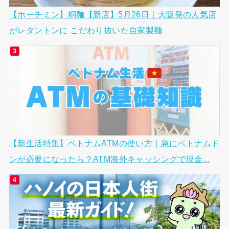
【ホーチミン】桐麺【新店】5月26日｜大阪発の人気店
がレタントンに こだわり抜いた自家製麺
【新生活特集】ベトナムATMの使い方｜急にベトナムド
ンが必要になったら？ATM海外キャッシングで現金...