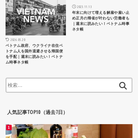
2023.11.13
年末に向けて増える解雇や雇い止
め正月の帰省が叶わない労働者も
｜週末に読みたい！ベトナム時事
ネタ帳
2026.05.20
ベトナム政府、ウクライナ在住ベ
トナム人を国外退避させる帰国便
を手配｜週末に読みたい！ベトナ
ム時事ネタ帳
検
索:
人気記事TOP10（過去7日）