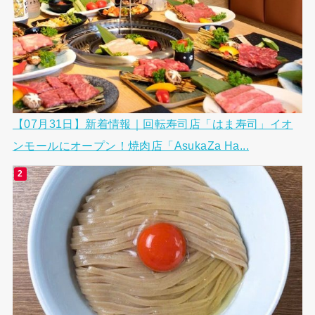
【07月31日】新着情報｜回転寿司店「はま寿司」イオ
ンモールにオープン！焼肉店「AsukaZa Ha...