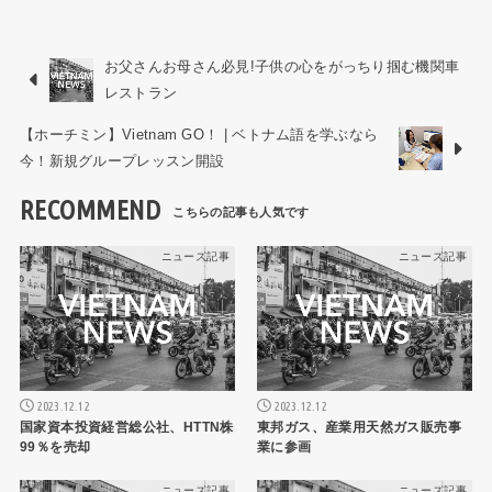
お父さんお母さん必見!子供の心をがっちり掴む機関車
レストラン
【ホーチミン】Vietnam GO！ | ベトナム語を学ぶなら
今！新規グループレッスン開設
RECOMMEND
ニュース記事
ニュース記事
2023.12.12
2023.12.12
国家資本投資経営総公社、HTTN株
東邦ガス、産業用天然ガス販売事
99％を売却
業に参画
ニュース記事
ニュース記事