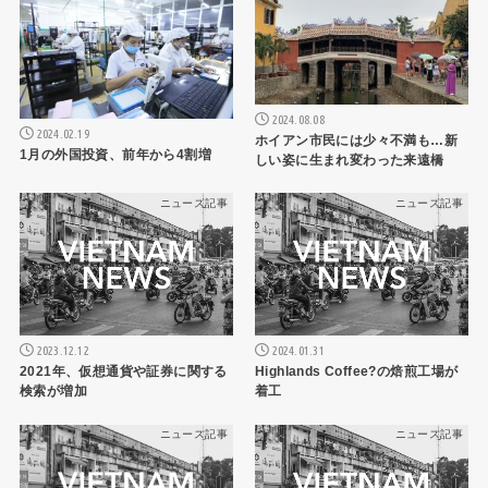
2024.08.08
2024.02.19
ホイアン市民には少々不満も…新
1月の外国投資、前年から4割増
しい姿に生まれ変わった来遠橋
ニュース記事
ニュース記事
2023.12.12
2024.01.31
2021年、仮想通貨や証券に関する
Highlands Coffee?の焙煎工場が
検索が増加
着工
ニュース記事
ニュース記事