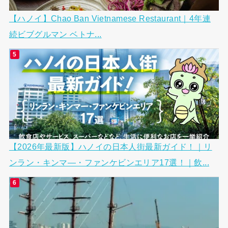
【ハノイ】Chao Ban Vietnamese Restaurant｜4年連
続ビブグルマン ベトナ...
【2026年最新版】ハノイの日本人街最新ガイド！｜リ
ンラン・キンマ―・ファンケビンエリア17選！｜飲...