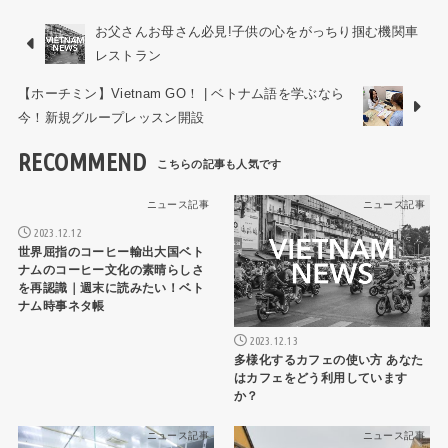
お父さんお母さん必見!子供の心をがっちり掴む機関車
レストラン
【ホーチミン】Vietnam GO！ | ベトナム語を学ぶなら
今！新規グループレッスン開設
RECOMMEND
ニュース記事
ニュース記事
2023.12.12
世界屈指のコーヒー輸出大国ベト
ナムのコーヒー文化の素晴らしさ
を再認識｜週末に読みたい！ベト
ナム時事ネタ帳
2023.12.13
多様化するカフェの使い方 あなた
はカフェをどう利用しています
か？
ニュース記事
ニュース記事