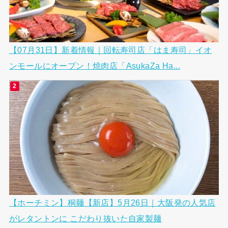
【07月31日】新着情報｜回転寿司店「はま寿司」イオ
ンモールにオープン！焼肉店「AsukaZa Ha...
【ホーチミン】桐麺【新店】5月26日｜大阪発の人気店
がレタントンに こだわり抜いた自家製麺