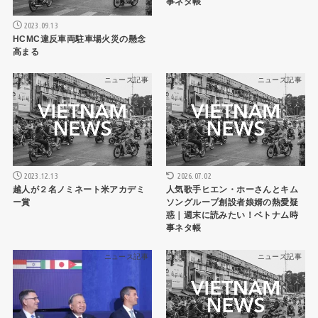
事ネタ帳
2023.09.13
HCMC違反車両駐車場火災の懸念
高まる
ニュース記事
ニュース記事
2023.12.13
2026.07.02
越人が２名ノミネート米アカデミ
人気歌手ヒエン・ホーさんとキム
ー賞
ソングループ創設者娘婿の熱愛疑
惑｜週末に読みたい！ベトナム時
事ネタ帳
ニュース記事
ニュース記事