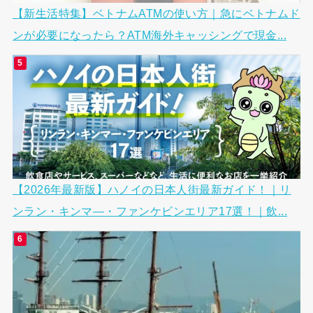
【新生活特集】ベトナムATMの使い方｜急にベトナムド
ンが必要になったら？ATM海外キャッシングで現金...
【2026年最新版】ハノイの日本人街最新ガイド！｜リ
ンラン・キンマ―・ファンケビンエリア17選！｜飲...