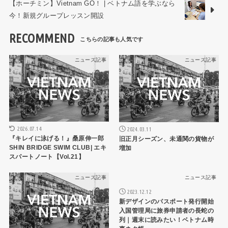
【ホーチミン】Vietnam GO！ | ベトナム語を学ぶなら
今！新規グループレッスン開設
RECOMMEND
ニュース記事
ニュース記事
2026.07.14
2024.03.11
『キレイに泳げる！』桑原伸一郎
旧正月シーズン、未通関の貨物が
SHIN BRIDGE SWIM CLUB| エキ
増加
スパートノート【Vol.21】
ニュース記事
ニュース記事
2023.12.12
新デザインのパスポート発行開始
入国管理局に旅券申請者の長蛇の
列｜週末に読みたい！ベトナム時