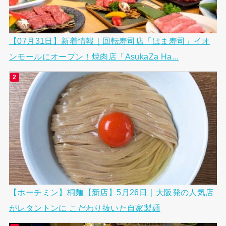
【07月31日】新着情報｜回転寿司店「はま寿司」イオ
ンモールにオープン！焼肉店「AsukaZa Ha...
【ホーチミン】桐麺【新店】5月26日｜大阪発の人気店
がレタントンに こだわり抜いた自家製麺