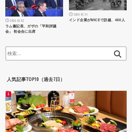
2024.01.31
インド企業がMICEで訪越、460人
2026.03.02
ラム書記長、ガザの「平和評議
会」 初会合に出席
検
索:
人気記事TOP10（過去7日）