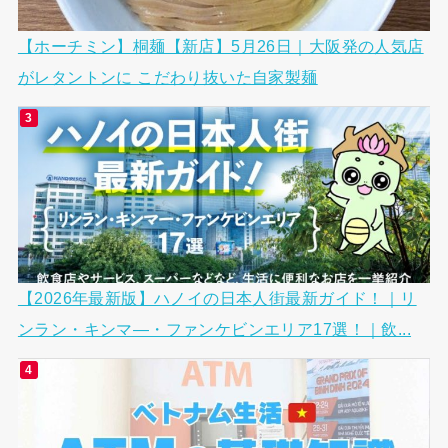
【ホーチミン】桐麺【新店】5月26日｜大阪発の人気店
がレタントンに こだわり抜いた自家製麺
【2026年最新版】ハノイの日本人街最新ガイド！｜リ
ンラン・キンマ―・ファンケビンエリア17選！｜飲...