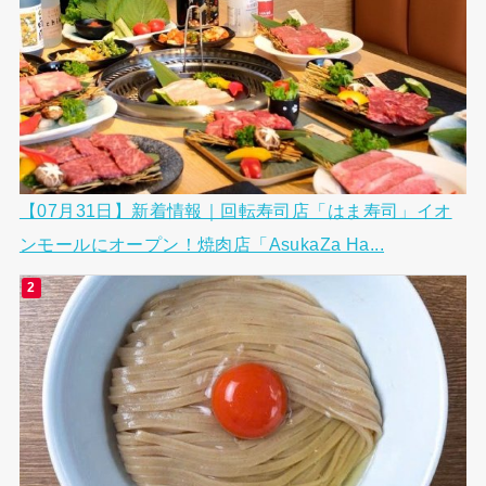
【07月31日】新着情報｜回転寿司店「はま寿司」イオ
ンモールにオープン！焼肉店「AsukaZa Ha...