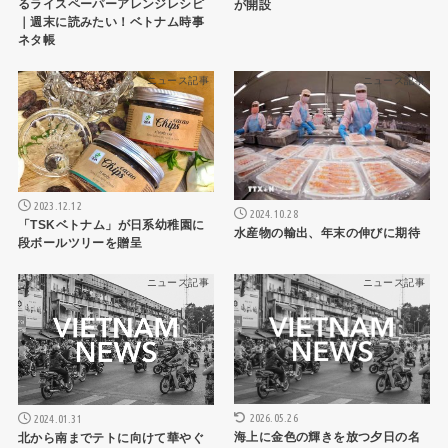
るライスペーパーアレンジレシピ
が開設
｜週末に読みたい！ベトナム時事
ネタ帳
ニュース記事
ニュース記事
2023.12.12
2024.10.28
「TSKベトナム」が日系幼稚園に
水産物の輸出、年末の伸びに期待
段ボールツリーを贈呈
ニュース記事
ニュース記事
2026.05.26
2024.01.31
海上に金色の輝きを放つ夕日の名
北から南までテトに向けて華やぐ