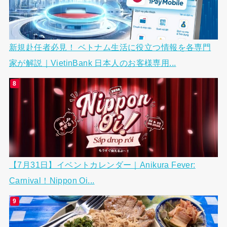
新規赴任者必見！ ベトナム生活に役立つ情報を各専門
家が解説｜VietinBank 日本人のお客様専用...
【7月31日】イベントカレンダー｜Anikura Fever:
Carnival！Nippon Oi...