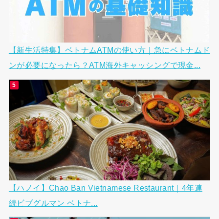
【新生活特集】ベトナムATMの使い方｜急にベトナムド
ンが必要になったら？ATM海外キャッシングで現金...
【ハノイ】Chao Ban Vietnamese Restaurant｜4年連
続ビブグルマン ベトナ...