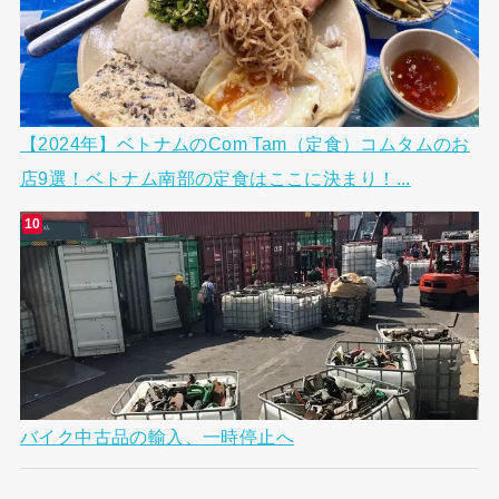
【2024年】ベトナムのCom Tam（定食）コムタムのお
店9選！ベトナム南部の定食はここに決まり！...
バイク中古品の輸入、一時停止へ