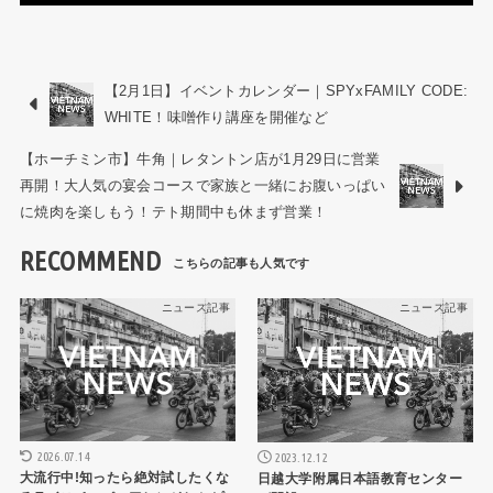
【2月1日】イベントカレンダー｜SPYxFAMILY CODE:
WHITE！味噌作り講座を開催など
【ホーチミン市】牛角｜レタントン店が1月29日に営業
再開！大人気の宴会コースで家族と一緒にお腹いっぱい
に焼肉を楽しもう！テト期間中も休まず営業！
RECOMMEND
ニュース記事
ニュース記事
2026.07.14
2023.12.12
大流行中!知ったら絶対試したくな
日越大学附属日本語教育センター