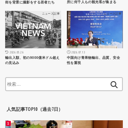
所に何千人もの観光客が集まる
街を背景に撮影をする若者たち
ニュース記事
ニュース記事
2026.05.26
2026.07.13
輸出入額、初の9000億米ドル超え
中国向け青果物輸出、品質、安全
の見込み
性を重視
検
索:
人気記事TOP10（過去7日）