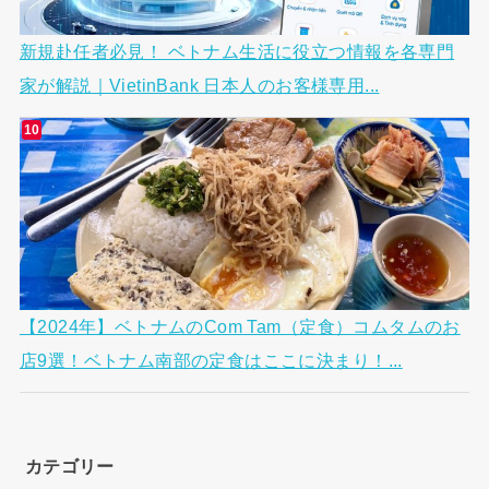
新規赴任者必見！ ベトナム生活に役立つ情報を各専門
家が解説｜VietinBank 日本人のお客様専用...
【2024年】ベトナムのCom Tam（定食）コムタムのお
店9選！ベトナム南部の定食はここに決まり！...
カテゴリー