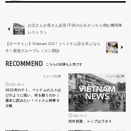
お父さんお母さん必見!子供の心をがっちり掴む機関車
レストラン
【ホーチミン】Vietnam GO！ | ベトナム語を学ぶなら
今！新規グループレッスン開設
RECOMMEND
ニュース記事
ニュース記事
2023.08.13
2022年のテト、ベトナムの人々は
どのように祝い、何を願うのか｜
週末に読みたい！ベトナム時事ネ
タ帳
2023.12.12
対外投資、トップはラオス