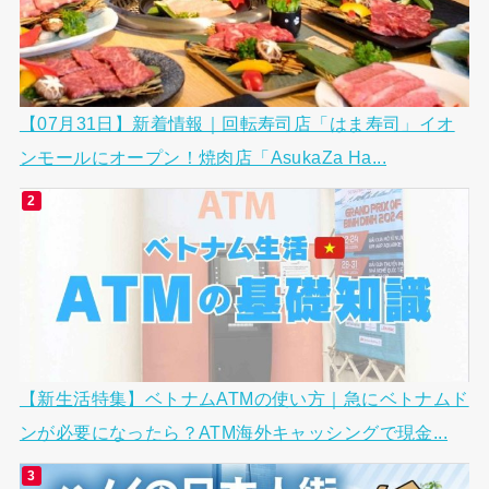
【07月31日】新着情報｜回転寿司店「はま寿司」イオ
ンモールにオープン！焼肉店「AsukaZa Ha...
【新生活特集】ベトナムATMの使い方｜急にベトナムド
ンが必要になったら？ATM海外キャッシングで現金...