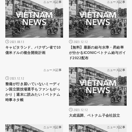
ニュース記事
ニュース記事
2023.08.13
2023.12.12
キャピタランド、バクザン省で10
【無料】最新の給与水準・昇給率
億米ドルの複合開発計画
が分かるICONICベトナム給与ガイ
ド2022配布
ニュース記事
ニュース記事
2023.12.12
整備が行き届いていないミーディ
ン国立競技場選手もファンもがっ
かり｜週末に読みたい！ベトナム
時事ネタ帳
2023.12.12
大成温調、ベトナム子会社設立
ニュース記事
ニュース記事