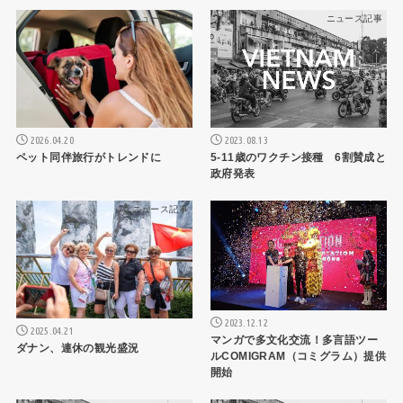
ニュース記事
ニュース記事
2026.04.20
2023.08.13
ペット同伴旅行がトレンドに
5-11歳のワクチン接種 6割賛成と
政府発表
ニュース記事
ニュース記事
2023.12.12
2025.04.21
マンガで多文化交流！多言語ツー
ダナン、連休の観光盛況
ルCOMIGRAM（コミグラム）提供
開始