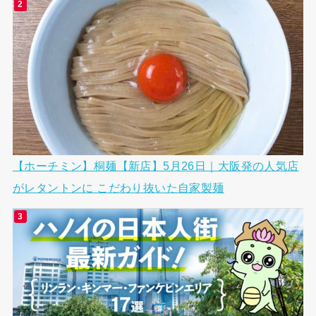
【ホーチミン】桐麺【新店】5月26日｜大阪発の人気店
がレタントンに こだわり抜いた自家製麺