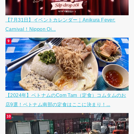
【7月31日】イベントカレンダー｜Anikura Fever:
Carnival！Nippon Oi...
【2024年】ベトナムのCom Tam（定食）コムタムのお
店9選！ベトナム南部の定食はここに決まり！...