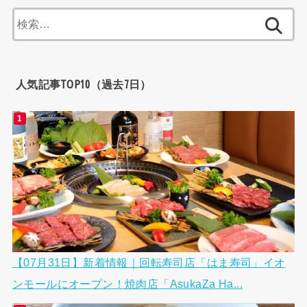
検
索:
人気記事TOP10（過去7日）
【07月31日】新着情報｜回転寿司店「はま寿司」イオ
ンモールにオープン！焼肉店「AsukaZa Ha...