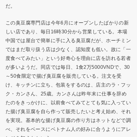
だ。
この臭豆腐専門店は今年6月にオープンしたばかりの新
しい店であり、毎日16時30分から営業している。本場
中国では屋台で簡単に手に入る臭豆腐だが、ホーチミン
ではまだ取り扱う店は少なく、認知度も低い。故に「一
度食べてみたい」という好奇心を理由に店を訪れる若者
が多いようだ。同店では毎日、1食2万5000VNDで、30
～50食限定で揚げ臭豆腐を販売している。注文を受
け、キッチンに立ち、包装をするのは、店主のラ・フッ
ク・カンさん、25歳。カンさんは昨年末に仕事を辞め
たのをきっかけに、以前食べてみてとても気に入ってい
た揚げ臭豆腐を自ら作って販売したいと考え始め、それ
を実現。基本的な揚げ臭豆腐の作り方はネットなどで調
べ、それをベースにベトナム人の好みに合うようにアレ