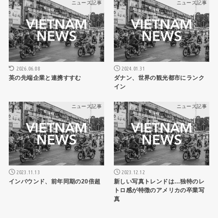
ニュース記事
ニュース記事
2026.06.08
2024.01.31
英の先端企業と連携すすむ
ダナン、世界の観光都市にランク
イン
ニュース記事
ニュース記事
2023.11.13
2023.12.12
インバウンド、前年同期の20倍超
新しい写真トレンドは…独特のレ
トロ感が特徴のアメリカの卒業写
真