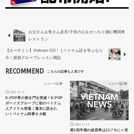
お父さんお母さん必見!子供の心をがっちり掴む機関車
レストラン
【ホーチミン】Vietnam GO！ | ベトナム語を学ぶなら
今！新規グループレッスン開設
RECOMMEND
ニュース記事
ニュース記事
2023.12.12
K-POP界の狭き門を突破！K-POP
ボーイズグループに初のベトナム
人アイドル登場｜週末に読みた
い！ベトナム時事ネタ帳
2023.11.13
第3四半期の成長率は13.7％に＝世