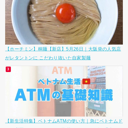
【ホーチミン】桐麺【新店】5月26日｜大阪発の人気店
がレタントンに こだわり抜いた自家製麺
【新生活特集】ベトナムATMの使い方｜急にベトナムド