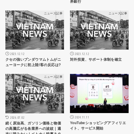
界銀行
ニュース記事
ニュース記事
2023.12.12
2023.12.12
クセの強いブンダウマムトムがニ
対外投資、サポート体制を確立
ューヨークに初上陸!客の反応は?
ニュース記事
ニュース記事
2024.11.11
2026.07.02
YouTubeショッピングアフィリエ
続く原油高、ガソリン価格と物価
イト、サービス開始
の高騰広がる各業界への波紋｜週
末に読みたい！ベトナム時事ネタ