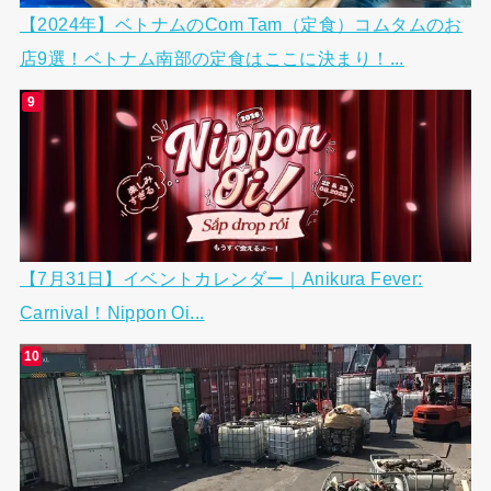
【2024年】ベトナムのCom Tam（定食）コムタムのお
店9選！ベトナム南部の定食はここに決まり！...
【7月31日】イベントカレンダー｜Anikura Fever:
Carnival！Nippon Oi...