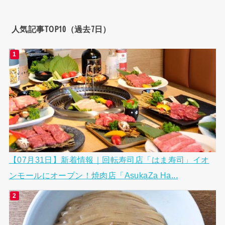
人気記事TOP10（過去7日）
【07月31日】新着情報｜回転寿司店「はま寿司」イオ
ンモールにオープン！焼肉店「AsukaZa Ha...