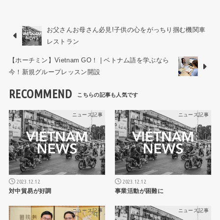
お父さんお母さん必見!子供の心をがっちり掴む機関車
レストラン
【ホーチミン】Vietnam GO！ | ベトナム語を学ぶなら
今！新規グループレッスン開設
RECOMMEND
ニュース記事
ニュース記事
2023.12.12
2023.12.12
対中貿易が好調
事業活動が困難に
ニュース記事
ニュース記事