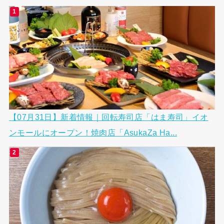
【07月31日】新着情報｜回転寿司店「はま寿司」イオ
ンモールにオープン！焼肉店「AsukaZa Ha...