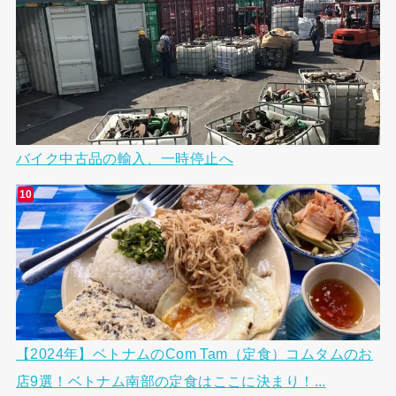
バイク中古品の輸入、一時停止へ
【2024年】ベトナムのCom Tam（定食）コムタムのお
店9選！ベトナム南部の定食はここに決まり！...