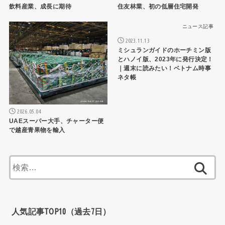
飲料産業、成長に期待
住友林業、初の低層住宅開発
ニュース記事
ニュース記事
2023.11.13
ミシュランガイドのホーチミン版
とハノイ版、2023年に発行決定！
｜週末に読みたい！ベトナム時事
ネタ帳
2026.05.04
UAEスーパー大手、チャーター便
で越産青果物を輸入
検
索:
人気記事TOP10（過去7日）