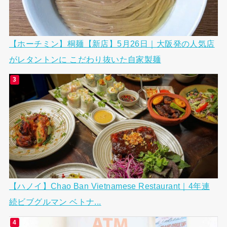
【ホーチミン】桐麺【新店】5月26日｜大阪発の人気店
がレタントンに こだわり抜いた自家製麺
【ハノイ】Chao Ban Vietnamese Restaurant｜4年連
続ビブグルマン ベトナ...