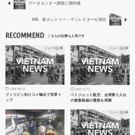
データセンター誘致に期待感
WB、新カントリー・ディレクターが就任
RECOMMEND
ニュース記事
ニュース記事
2026.08.10
2023.12.12
フィリピン向けコメ輸出で世界ト
ベトジェット航空、台湾乗り入れ
ップ
の複数路線の運航を再開
ニュース記事
ニュース記事