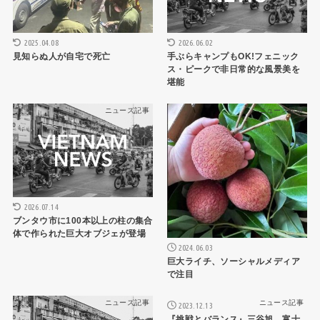
2025.04.08
2026.06.02
見知らぬ人が自宅で死亡
手ぶらキャンプもOK!フェニック
ス・ピークで非日常的な風景美を
堪能
ニュース記事
ニュース記事
2026.07.14
ブンタウ市に100本以上の柱の集合
体で作られた巨大オブジェが登場
2024.06.03
巨大ライチ、ソーシャルメディア
で注目
ニュース記事
ニュース記事
2023.12.13
『挑戦とバランス』三谷旭 富士