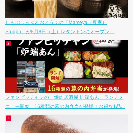
しゃぶしゃぶとおとうふの「Mameya（豆家）
Saigon」が8月8日（土）レタントンにオープン！
ファンビッチャンの「焼肉居酒屋 炉端あん」ランチメ
ニュー開始！16種類の幕の内弁当が登場！お得な1品...