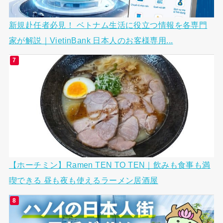
新規赴任者必見！ ベトナム生活に役立つ情報を各専門
家が解説｜VietinBank 日本人のお客様専用...
【ホーチミン】Ramen TEN TO TEN｜飲みも食事も満
喫できる 昼も夜も使えるラーメン居酒屋