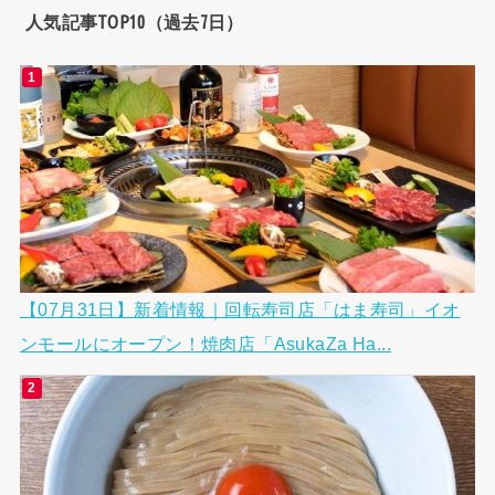
人気記事TOP10（過去7日）
【07月31日】新着情報｜回転寿司店「はま寿司」イオ
ンモールにオープン！焼肉店「AsukaZa Ha...