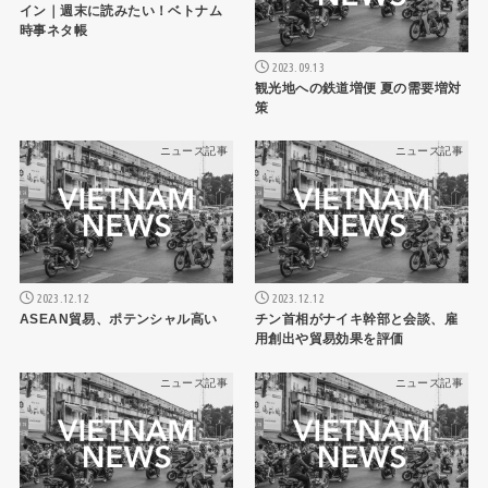
イン｜週末に読みたい！ベトナム
時事ネタ帳
2023.09.13
観光地への鉄道増便 夏の需要増対
策
ニュース記事
ニュース記事
2023.12.12
2023.12.12
ASEAN貿易、ポテンシャル高い
チン首相がナイキ幹部と会談、雇
用創出や貿易効果を評価
ニュース記事
ニュース記事