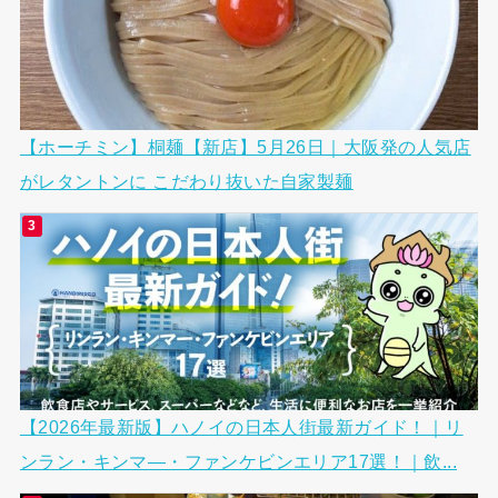
【ホーチミン】桐麺【新店】5月26日｜大阪発の人気店
がレタントンに こだわり抜いた自家製麺
【2026年最新版】ハノイの日本人街最新ガイド！｜リ
ンラン・キンマ―・ファンケビンエリア17選！｜飲...