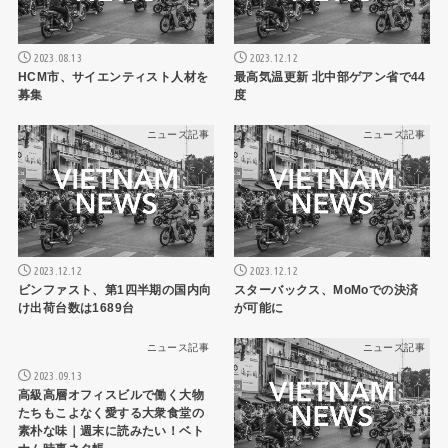
2023.08.13
2023.12.12
HCM市、サイエンティスト人材を
最高気温更新 北中部ゲアン省で44
募集
度
ニュース記事
ニュース記事
2023.12.12
2023.12.12
ビンファスト、第1四半期の国内向
スターバックス、MoMoでの決済
け出荷台数は1689台
が可能に
ニュース記事
ニュース記事
2023.09.13
高級高層オフィスビルで働く大物
たちもこよなく愛する大衆食堂の
素朴な味｜週末に読みたい！ベト