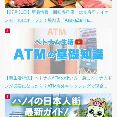
【07月31日】新着情報｜回転寿司店「はま寿司」イオ
ンモールにオープン！焼肉店「AsukaZa Ha...
【新生活特集】ベトナムATMの使い方｜急にベトナムド
ンが必要になったら？ATM海外キャッシングで現金...