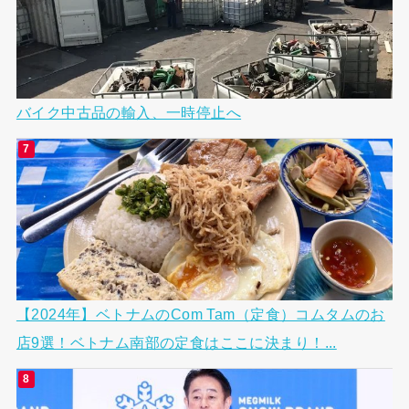
バイク中古品の輸入、一時停止へ
【2024年】ベトナムのCom Tam（定食）コムタムのお
店9選！ベトナム南部の定食はここに決まり！...