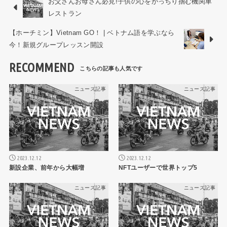
お父さんお母さん必見!子供の心をがっちり掴む機関車
レストラン
【ホーチミン】Vietnam GO！ | ベトナム語を学ぶなら
今！新規グループレッスン開設
RECOMMEND
ニュース記事
ニュース記事
2023.12.12
2023.12.12
新設企業、前年から大幅増
NFTユーザーで世界トップ5
ニュース記事
ニュース記事