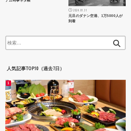
ナム時事ネタ帳
2024.01.31
元旦のダナン空港、1万5000人が
到着
検
索:
人気記事TOP10（過去7日）