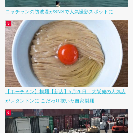
ニャチャンの防波堤がSNSで人気撮影スポットに
【ホーチミン】桐麺【新店】5月26日｜大阪発の人気店
がレタントンに こだわり抜いた自家製麺