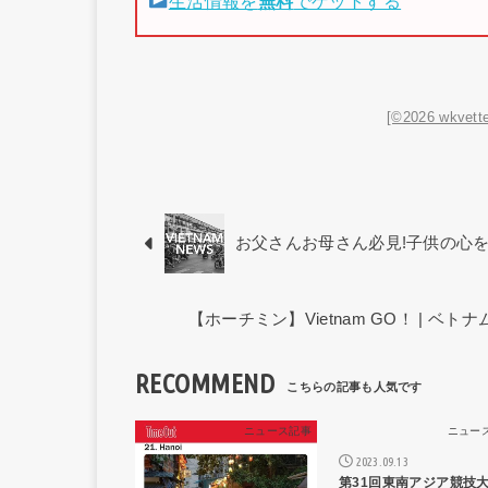
生活情報を
無料
でゲットする
[©2026 wkvette
お父さんお母さん必見!子供の心
【ホーチミン】Vietnam GO！ | 
RECOMMEND
ニュース記事
ニュー
2023.09.13
第31回東南アジア競技