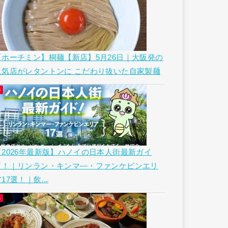
【ホーチミン】桐麺【新店】5月26日｜大阪発の
人気店がレタントンに こだわり抜いた自家製麺
【2026年最新版】ハノイの日本人街最新ガイ
ド！｜リンラン・キンマ―・ファンケビンエリ
17選！｜飲...