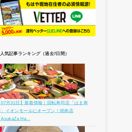
人気記事ランキング（過去7日間）
【07月31日】新着情報｜回転寿司店「はま寿
司」イオンモールにオープン！焼肉店
AsukaZa Ha...