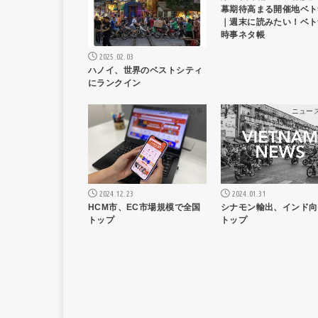
幕期待高まる開催地ベト
｜週末に読みたい！ベト
時事ネタ帳
2025.02.03
ハノイ、世界のベストシティ
にランクイン
ニュース記事
ニュー
2024.12.23
2024.01.31
HCM市、EC市場規模で全国
シナモン輸出、インド向
トップ
トップ