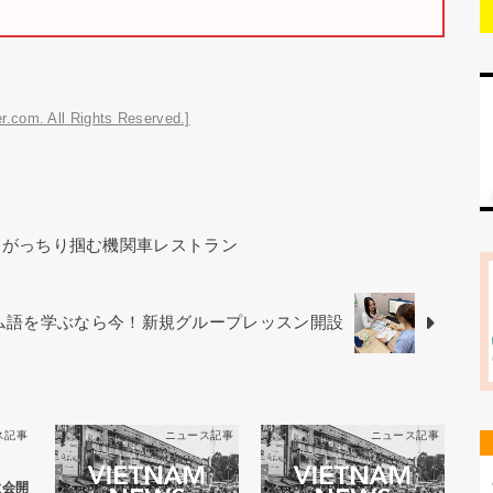
r.com. All Rights Reserved.]
をがっちり掴む機関車レストラン
ベトナム語を学ぶなら今！新規グループレッスン開設
ス記事
ニュース記事
ニュース記事
大会開