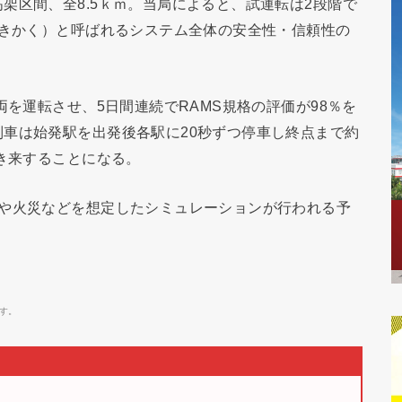
架区間、全8.5ｋｍ。当局によると、試運転は2段階で
ズきかく）と呼ばれるシステム全体の安全性・信頼性の
。
両を運転させ、5日間連続でRAMS規格の評価が98％を
車は始発駅を出発後各駅に20秒ずつ停車し終点まで約
行き来することになる。
電や火災などを想定したシミュレーションが行われる予
す。