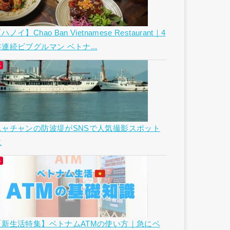
ハノイ】Chao Ban Vietnamese Restaurant｜4
年連続ビブグルマン ベトナ...
ニャチャンの防波堤がSNSで人気撮影スポット
に
【新生活特集】ベトナムATMの使い方｜急にベ