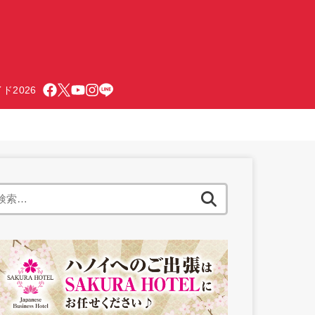
ド2026
検
索: