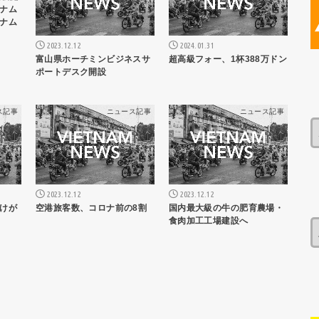
ナム
ナム
2023.12.12
2024.01.31
富山県ホーチミンビジネスサ
超高級フォー、1杯388万ドン
ポートデスク開設
ス記事
ニュース記事
ニュース記事
2023.12.12
2023.12.12
けが
空港旅客数、コロナ前の8割
国内最大級の牛の肥育農場・
食肉加工工場建設へ