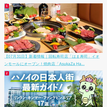
【07月31日】新着情報｜回転寿司店「はま寿司」イオ
ンモールにオープン！焼肉店「AsukaZa Ha...