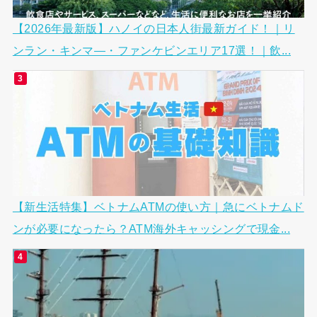
【2026年最新版】ハノイの日本人街最新ガイド！｜リ
ンラン・キンマ―・ファンケビンエリア17選！｜飲...
【新生活特集】ベトナムATMの使い方｜急にベトナムド
ンが必要になったら？ATM海外キャッシングで現金...