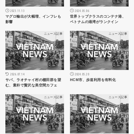
2023.11.13
2024.05.06
マグロ輸出が大幅増、インフレも
世界トップクラスのコンテナ港、
影響
ベトナムの港湾がランクイン
ニュース記事
ニュース記事
2026.07.14
2024.05.20
サパ、ラオチャイ村の棚田群を望
HCM市、歩道利用を有料化
む、素朴で贅沢な美空間カフェ
ニュース記事
ニュース記事