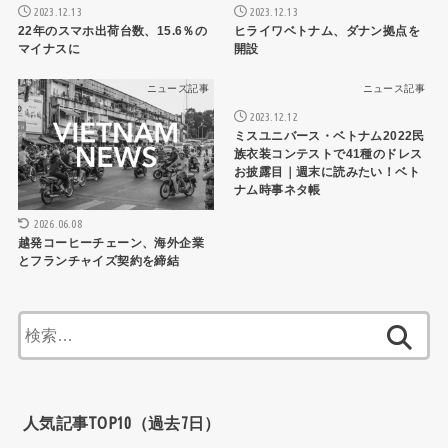
2023.12.13
2023.12.13
22年のスマホ出荷台数、15.6％の
ヒライワベトナム、ダナン拠点を
マイナスに
開設
ニュース記事
ニュース記事
2023.12.12
ミスユニバース・ベトナム2022民
族衣装コンテストで41種のドレス
お披露目｜週末に読みたい！ベト
ナム時事ネタ帳
2026.06.08
越発コーヒーチェーン、海外企業
とフランチャイズ契約を締結
検
索:
人気記事TOP10（過去7日）