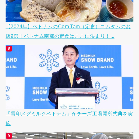
【2024年】ベトナムのCom Tam（定食）コムタムのお
店9選！ベトナム南部の定食はここに決まり！...
「雪印メグミルクベトナム」がチーズ工場開所式典を実
施