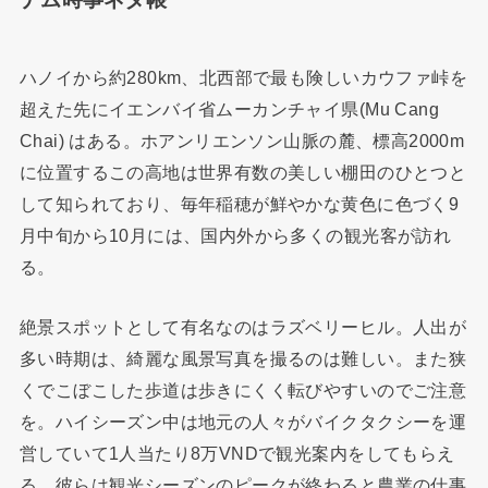
ハノイから約280km、北西部で最も険しいカウファ峠を
超えた先にイエンバイ省ムーカンチャイ県(Mu Cang
Chai) はある。ホアンリエンソン山脈の麓、標高2000m
に位置するこの高地は世界有数の美しい棚田のひとつと
して知られており、毎年稲穂が鮮やかな黄色に色づく9
月中旬から10月には、国内外から多くの観光客が訪れ
る。
絶景スポットとして有名なのはラズベリーヒル。人出が
多い時期は、綺麗な風景写真を撮るのは難しい。また狭
くでこぼこした歩道は歩きにくく転びやすいのでご注意
を。ハイシーズン中は地元の人々がバイクタクシーを運
営していて1人当たり8万VNDで観光案内をしてもらえ
る。彼らは観光シーズンのピークが終わると農業の仕事