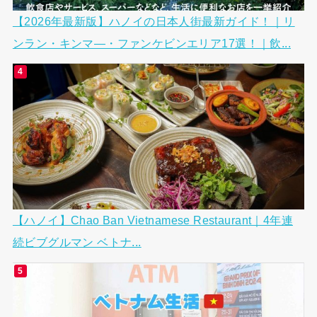
【2026年最新版】ハノイの日本人街最新ガイド！｜リ
ンラン・キンマ―・ファンケビンエリア17選！｜飲...
【ハノイ】Chao Ban Vietnamese Restaurant｜4年連
続ビブグルマン ベトナ...