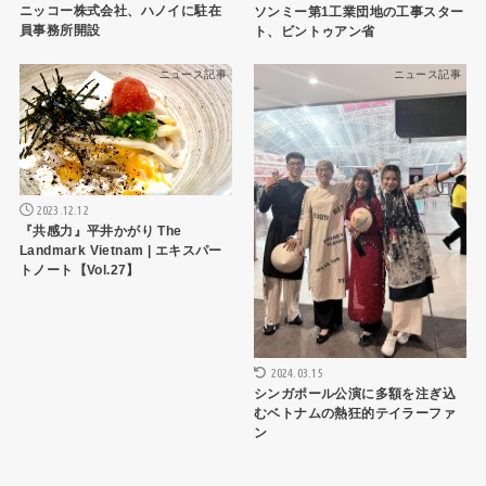
ニッコー株式会社、ハノイに駐在
ソンミー第1工業団地の工事スター
員事務所開設
ト、ビントゥアン省
ニュース記事
ニュース記事
2023.12.12
『共感力』平井かがり The
Landmark Vietnam | エキスパー
トノート【Vol.27】
2024.03.15
シンガポール公演に多額を注ぎ込
むベトナムの熱狂的テイラーファ
ン