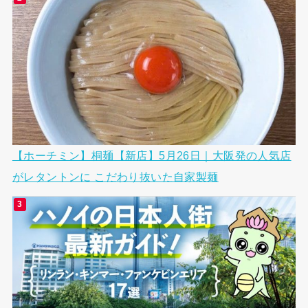
【ホーチミン】桐麺【新店】5月26日｜大阪発の人気店
がレタントンに こだわり抜いた自家製麺