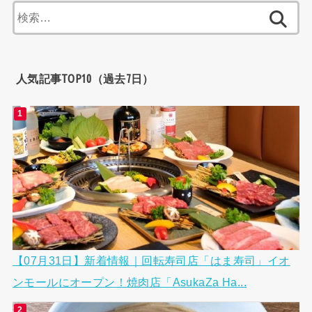
検
索:
人気記事TOP10（過去7日）
【07月31日】新着情報｜回転寿司店「はま寿司」イオ
ンモールにオープン！焼肉店「AsukaZa Ha...