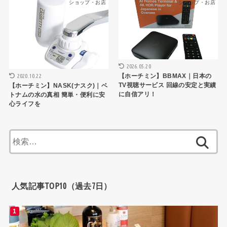
ショップ・お店
ショップ・お店
2026.05.20
2020.10.22
【ホーチミン】BBMAX｜日本の
TV視聴サービス 回線の安定と実績
【ホーチミン】NASK(ナスク)｜ベ
に自信アリ！
トナムの水の真相 簡単・便利に安
心ライフを
検
索:
人気記事TOP10（過去7日）