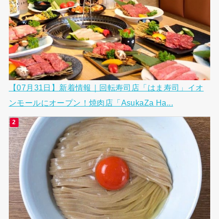
【07月31日】新着情報｜回転寿司店「はま寿司」イオ
ンモールにオープン！焼肉店「AsukaZa Ha...