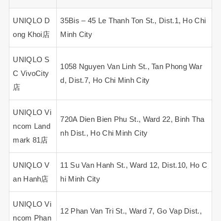
UNIQLO D
35Bis – 45 Le Thanh Ton St., Dist.1, Ho Chi
ong Khoi店
Minh City
UNIQLO S
1058 Nguyen Van Linh St., Tan Phong War
C VivoCity
d, Dist.7, Ho Chi Minh City
店
UNIQLO Vi
720A Dien Bien Phu St., Ward 22, Binh Tha
ncom Land
nh Dist., Ho Chi Minh City
mark 81店
UNIQLO V
11 Su Van Hanh St., Ward 12, Dist.10, Ho C
an Hanh店
hi Minh City
UNIQLO Vi
12 Phan Van Tri St., Ward 7, Go Vap Dist.,
ncom Phan