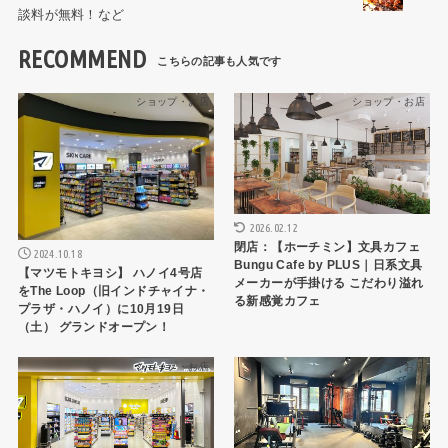
談料が無料！など
RECOMMEND
ショップ・お店
ショップ・お店
2026.02.12
閉店：【ホーチミン】文具カフェ
2024.10.18
Bungu Cafe by PLUS｜日系文具
【マツモトキヨシ】 ハノイ4号店
メーカーが手掛ける こだわり溢れ
をThe Loop（旧インドチャイナ・
る新感覚カフェ
プラザ・ハノイ）に10月19日
（土） グランドオープン！
ショップ・お店
ショップ・お店