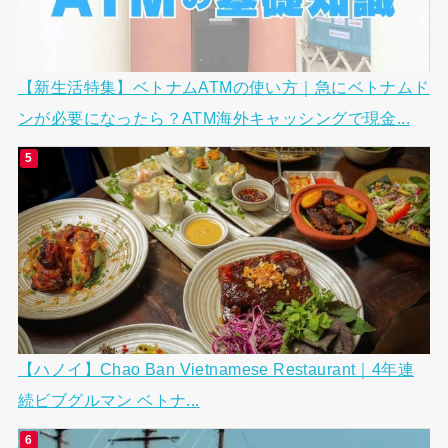
【新生活特集】ベトナムATMの使い方｜急にベトナムド
ンが必要になったら？ATM海外キャッシングで現金...
【ハノイ】Chao Ban Vietnamese Restaurant｜4年連
続ビブグルマン ベトナ...