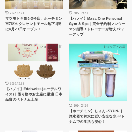
2022.12.21
2022.09.23
マツモトキヨシ3号店、ホーチミン
【ハノイ】Masa One Personal
市7区のクレセントモール地下1階
Gym & Spa｜完全予約制マンツー
に4月23日オープン！
マン指導！トレーナーが増えパワ
ーアップ
ショップ・お店
ショップ・お店
2020.12.28
【ハノイ】Edelweiss(エーデルワ
イス)｜贈り物やお土産に最適 日本
品質のベトナム土産
2024.05.20
【ホーチミン】しゅん -SYUN-｜
浄水器で純水に近い安全な水 ベト
ナムでの生活も安心！