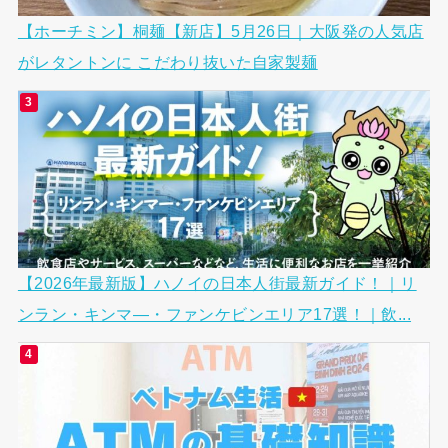
【ホーチミン】桐麺【新店】5月26日｜大阪発の人気店
がレタントンに こだわり抜いた自家製麺
【2026年最新版】ハノイの日本人街最新ガイド！｜リ
ンラン・キンマ―・ファンケビンエリア17選！｜飲...