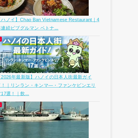
ハノイ】Chao Ban Vietnamese Restaurant｜4
年連続ビブグルマン ベトナ...
【2026年最新版】ハノイの日本人街最新ガイ
ド！｜リンラン・キンマ―・ファンケビンエリ
17選！｜飲...