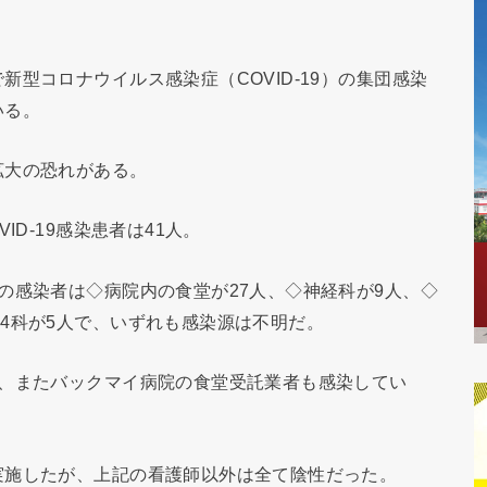
型コロナウイルス感染症（COVID-19）の集団感染
いる。
拡大の恐れがある。
ID-19感染患者は41人。
の感染者は◇病院内の食堂が27人、◇神経科が9人、◇
4科が5人で、いずれも感染源は不明だ。
染、またバックマイ病院の食堂受託業者も感染してい
実施したが、上記の看護師以外は全て陰性だった。