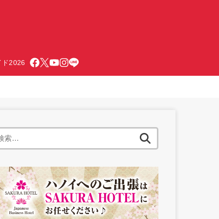
ド2026
検
索: