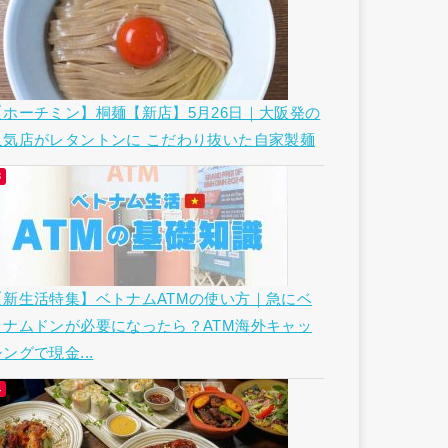
【ホーチミン】桐麺【新店】5月26日｜大阪発の
人気店がレタントンに こだわり抜いた自家製麺
【新生活特集】ベトナムATMの使い方｜急にベ
トナムドンが必要になったら？ATM海外キャッ
ングで現金...