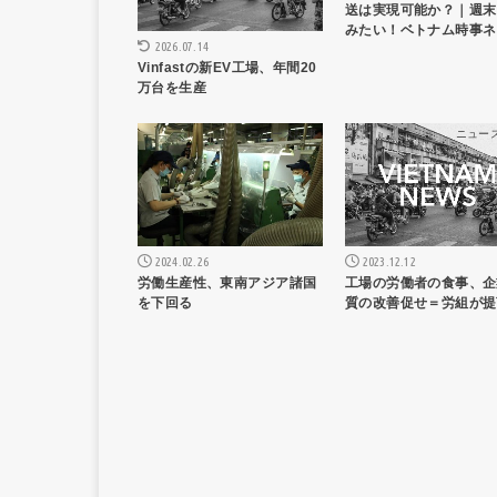
送は実現可能か？｜週末
みたい！ベトナム時事ネ
2026.07.14
Vinfastの新EV工場、年間20
万台を生産
ニュース記事
ニュー
2024.02.26
2023.12.12
労働生産性、東南アジア諸国
工場の労働者の食事、企
を下回る
質の改善促せ＝労組が提