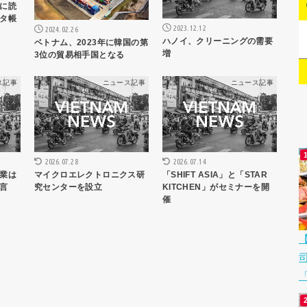
に読
タ帳
2023.12.12
2024.02.26
ハノイ、クリーニングの需要
ベトナム、2023年に韓国の第
増
3位の貿易相手国となる
ス記事
ニュース記事
ニュース記事
2026.07.28
2026.07.14
業は
マイクロエレクトロニクス研
「SHIFT ASIA」と「STAR
言
究センターを設立
KITCHEN」がセミナーを開
催
「