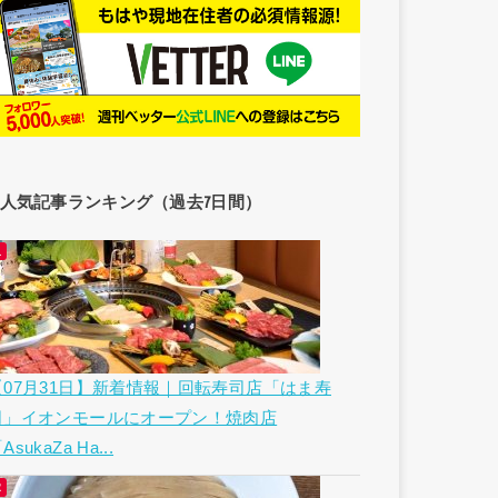
人気記事ランキング（過去7日間）
【07月31日】新着情報｜回転寿司店「はま寿
司」イオンモールにオープン！焼肉店
AsukaZa Ha...