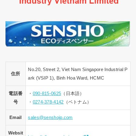
No.20, Street 2, Viet Nam Singapore Industrial P
住所
ark (VSIP 1), Binh Hoa Ward, HCMC
電話番
・
090-815-0625
（日本語）
号
・
0274-378-4142
（ベトナム）
Email
sales@senshojp.com
Websit