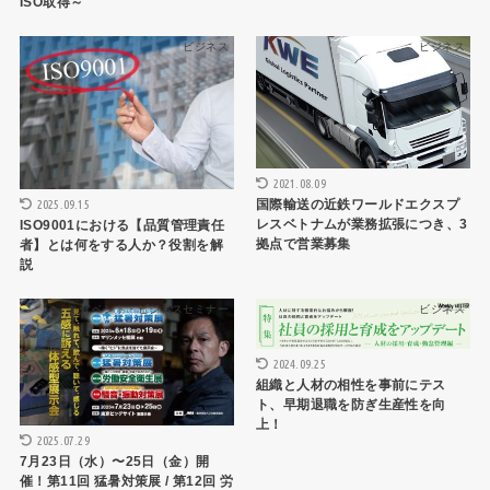
ISO取得～
ビジネス
ビジネス
2021.08.09
国際輸送の近鉄ワールドエクスプ
2025.09.15
レスベトナムが業務拡張につき、3
ISO9001における【品質管理責任
拠点で営業募集
者】とは何をする人か？役割を解
説
イベント・ビジネスセミナー
ビジネス
2024.09.25
組織と人材の相性を事前にテス
ト、早期退職を防ぎ生産性を向
上！
2025.07.29
7月23日（⽔）〜25日（金）開
催！第11回 猛暑対策展 / 第12回 労