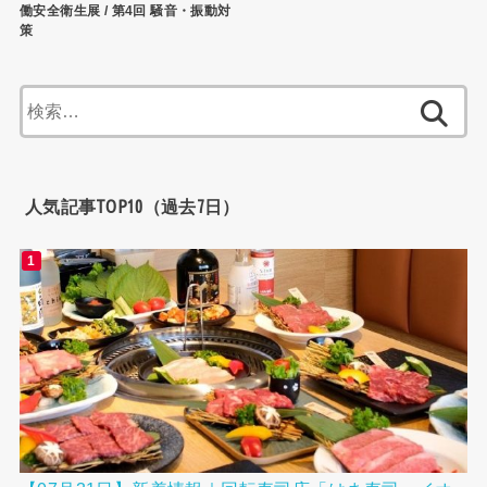
働安全衛生展 / 第4回 騒音・振動対
策
検
索:
人気記事TOP10（過去7日）