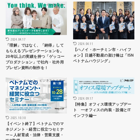
インタビュー
ビジネス
2024.04.17
2024.04.11
「理解」ではなく、「納得」して
【ハノイ・ホーチミン市・ハイフ
もらえるプレゼンテーションを。
ォン】日越不動産の架け橋は「ISN
20年以上の実績を持つ「ゲッコー
ベトナムハウジング」
プロダクション」で社内・社外用
プレゼン資料の制作を！
イベント・ビジネスセミナー
ビジネス
2024.09.17
【特集】オフィス環境アップデー
ト ━オフィスの内装・設備とIT
インフラ編━
2025.10.30
【イベント終了】ベトナムでのマ
ネジメント・経営に役立つセミナ
ー～人材育成・法律・営業支援・