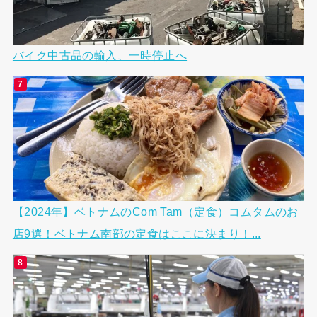
バイク中古品の輸入、一時停止へ
【2024年】ベトナムのCom Tam（定食）コムタムのお
店9選！ベトナム南部の定食はここに決まり！...