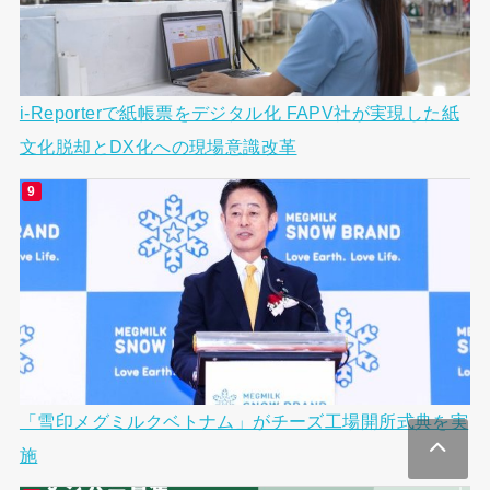
i-Reporterで紙帳票をデジタル化 FAPV社が実現した紙
文化脱却とDX化への現場意識改革
「雪印メグミルクベトナム」がチーズ工場開所式典を実
施