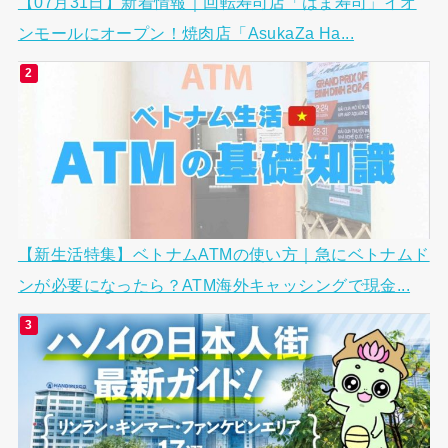
【07月31日】新着情報｜回転寿司店「はま寿司」イオ
ンモールにオープン！焼肉店「AsukaZa Ha...
【新生活特集】ベトナムATMの使い方｜急にベトナムド
ンが必要になったら？ATM海外キャッシングで現金...