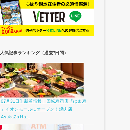
人気記事ランキング（過去7日間）
【07月31日】新着情報｜回転寿司店「はま寿
司」イオンモールにオープン！焼肉店
AsukaZa Ha...