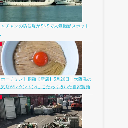
ニャチャンの防波堤がSNSで人気撮影スポット
に
【ホーチミン】桐麺【新店】5月26日｜大阪発の
人気店がレタントンに こだわり抜いた自家製麺