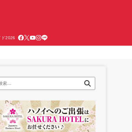
ド2026
検
索: