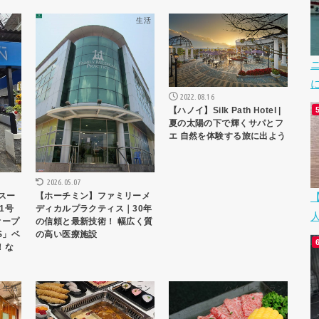
ックス
生活
生活
2022.08.16
【ハノイ】Silk Path Hotel |
夏の太陽の下で輝くサパとフ
エ 自然を体験する旅に出よう
2026.05.07
【ホーチミン】ファミリーメ
スー
ディカルプラクティス｜30年
1号
の信頼と最新技術！ 幅広く質
オープ
の高い医療施設
S」ベ
！な
生活
HCMCレストラン
ハノイレストラン