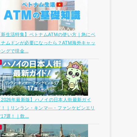
【新生活特集】ベトナムATMの使い方｜急にベ
トナムドンが必要になったら？ATM海外キャッ
ングで現金...
【2026年最新版】ハノイの日本人街最新ガイ
ド！｜リンラン・キンマ―・ファンケビンエリ
17選！｜飲...