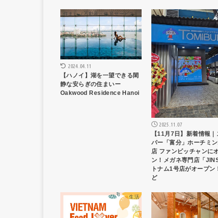
住まい（不動産・住居サービス）
トピ
2024.04.11
【ハノイ】湖を一望できる閑
静な安らぎの住まいー
Oakwood Residence Hanoi
2025.11.07
【11月7日】新着情報｜
パー「富分」ホーチミン
店 ファンビッチャンに
ン！メガネ専門店「JIN
トナム1号店がオープン
ど
生活