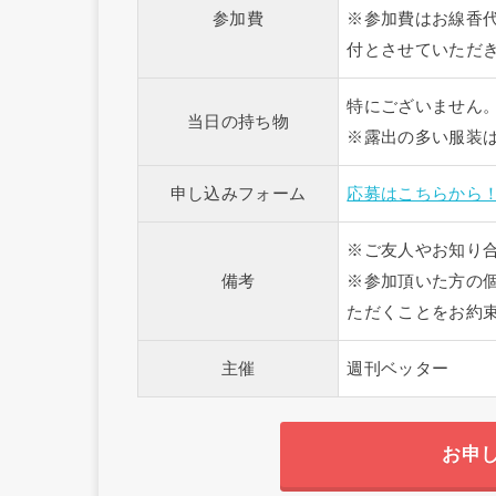
参加費
※参加費はお線香
付とさせていただ
特にございません
当日の持ち物
※露出の多い服装
申し込みフォーム
応募はこちらから
※ご友人やお知り
備考
※参加頂いた方の
ただくことをお約
主催
週刊ベッター
お申