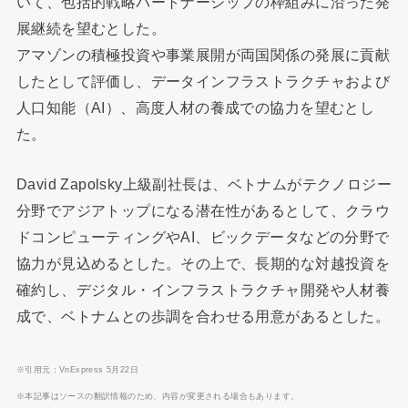
いて、包括的戦略パートナーシップの枠組みに沿った発
展継続を望むとした。
アマゾンの積極投資や事業展開が両国関係の発展に貢献
したとして評価し、データインフラストラクチャおよび
人口知能（AI）、高度人材の養成での協力を望むとし
た。
David Zapolsky上級副社長は、ベトナムがテクノロジー
分野でアジアトップになる潜在性があるとして、クラウ
ドコンピューティングやAI、ビックデータなどの分野で
協力が見込めるとした。その上で、長期的な対越投資を
確約し、デジタル・インフラストラクチャ開発や人材養
成で、ベトナムとの歩調を合わせる用意があるとした。
※引用元：VnExpress 5月22日
※本記事はソースの翻訳情報のため、内容が変更される場合もあります。