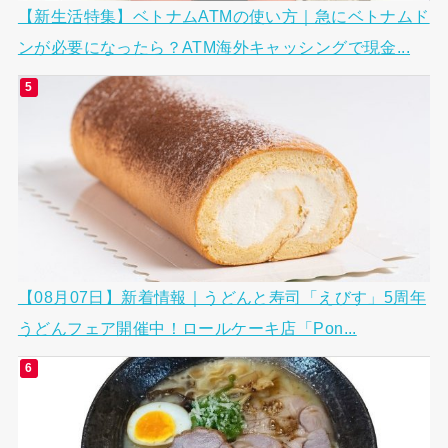
【新生活特集】ベトナムATMの使い方｜急にベトナムド
ンが必要になったら？ATM海外キャッシングで現金...
【08月07日】新着情報｜うどんと寿司「えびす」5周年
うどんフェア開催中！ロールケーキ店「Pon...