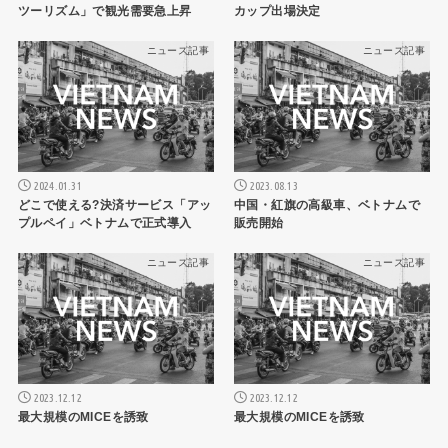
ツーリズム」で観光需要急上昇
カップ出場決定
ニュース記事
ニュース記事
2024.01.31
2023.08.13
どこで使える?決済サービス「アッ
中国・紅旗の高級車、ベトナムで
プルペイ」ベトナムで正式導入
販売開始
ニュース記事
ニュース記事
2023.12.12
2023.12.12
最大規模のMICEを誘致
最大規模のMICEを誘致