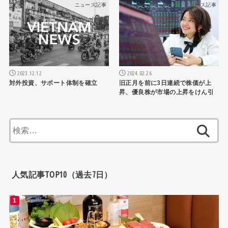
ニュース記事
ニュース記事
2023.12.12
2024.02.26
対外投資、サポート体制を確立
旧正月を前に3日連続で株価が上
昇、優良株が市場の上昇をけん引
検
索:
人気記事TOP10（過去7日）