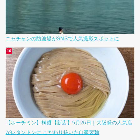
ニャチャンの防波堤がSNSで人気撮影スポットに
【ホーチミン】桐麺【新店】5月26日｜大阪発の人気店
がレタントンに こだわり抜いた自家製麺