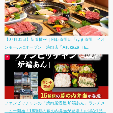
【07月31日】新着情報｜回転寿司店「はま寿司」イオ
ンモールにオープン！焼肉店「AsukaZa Ha...
ファンビッチャンの「焼肉居酒屋 炉端あん」ランチメ
ニュー開始！16種類の幕の内弁当が登場！お得な1品...