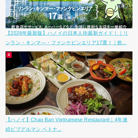
【2026年最新版】ハノイの日本人街最新ガイド！｜リ
ンラン・キンマ―・ファンケビンエリア17選！｜飲...
【ハノイ】Chao Ban Vietnamese Restaurant｜4年連
続ビブグルマン ベトナ...