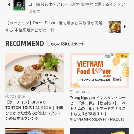
日｜練習も体ケアも一カ所で 効率的に通えるインドア
ゴルフ
【ホーチミン】Pazzi Pizza | 落ち着きと開放感が同居
する 本格窯焼きピザの一軒
RECOMMEND
HCMCレストラン
生活
2025.04.25
2026.01.20
Trung Nguyen インスタントコー
【ホーチミン】BISTRO
ヒー「第二弾」【飲み比べ】｜ベ
TONTON【新店】11月21日｜手間
トナムの「食」をフードアナリス
ひまかけた仕込みが生む レタント
トちぇりが深堀り！｜
ンの日本流フレンチ
VIETNAMFoodLover（No.161）
ハノイレストラン
ハノイレストラン