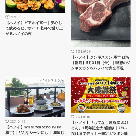
2026.01.06
【ハノイ】ビアホイ富士｜安心し
て飲めるビアホイ！ 乾杯で盛り上
がるハノイの夜
2024.07.29
【ハノイ】ジンギスカン 馬羊 ばち
【新店】5月31日（金）｜理想のジ
ンギスカンをハノイで完全再現
ハノイレストラン
ハノイレストラン
2024.08.01
2024.04.10
【ハノイ】『もてなし居酒屋 みけ
【ハノイ】WHM Yokocho(WHM
そん』1周年記念大感謝祭｜7/8～
横丁)｜どんなシーンにも！ 湖望む
7/31までディナー限定ガラポン抽