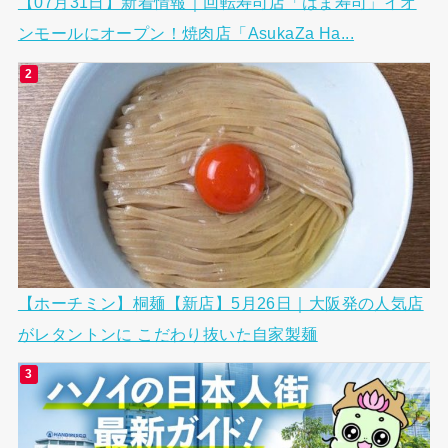
【07月31日】新着情報｜回転寿司店「はま寿司」イオ
ンモールにオープン！焼肉店「AsukaZa Ha...
【ホーチミン】桐麺【新店】5月26日｜大阪発の人気店
がレタントンに こだわり抜いた自家製麺