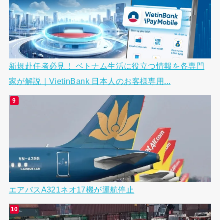
新規赴任者必見！ ベトナム生活に役立つ情報を各専門
家が解説｜VietinBank 日本人のお客様専用...
エアバスA321ネオ17機が運航停止