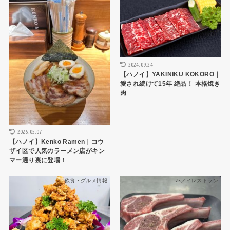
2024.09.24
【ハノイ】YAKINIKU KOKORO｜
愛され続けて15年 絶品！ 本格焼き
肉
2026.05.07
【ハノイ】Kenko Ramen｜コウ
ザイ区で人気のラーメン店がキン
マー通り裏に登場！
飲食・グルメ情報
ハノイレストラン