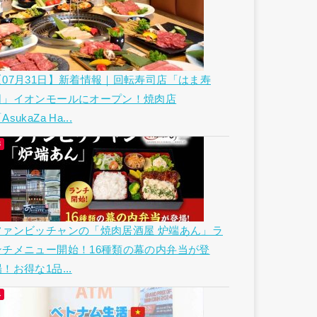
【07月31日】新着情報｜回転寿司店「はま寿
司」イオンモールにオープン！焼肉店
AsukaZa Ha...
ファンビッチャンの「焼肉居酒屋 炉端あん」ラ
ンチメニュー開始！16種類の幕の内弁当が登
！お得な1品...