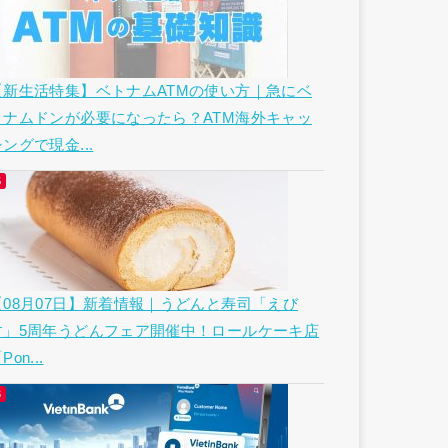
【新生活特集】ベトナムATMの使い方｜急にベ
トナムドンが必要になったら？ATM海外キャッ
ングで現金...
【08月07日】新着情報｜うどんと寿司「えび
す」5周年うどんフェア開催中！ロールケーキ店
Pon...