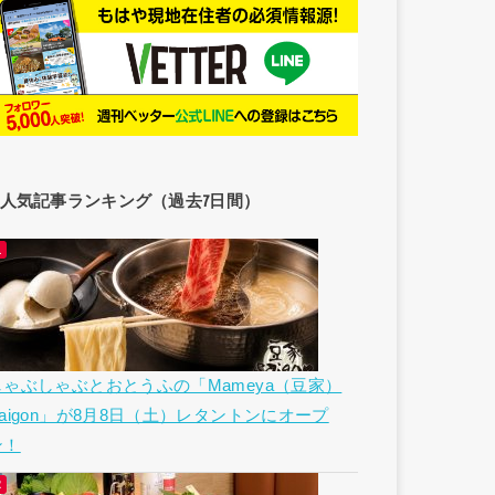
人気記事ランキング（過去7日間）
しゃぶしゃぶとおとうふの「Mameya（豆家）
Saigon」が8月8日（土）レタントンにオープ
ン！