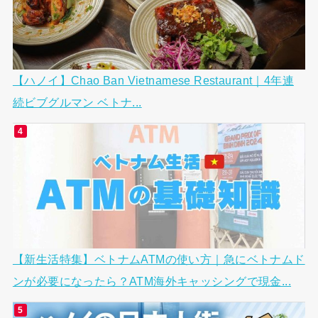
【ハノイ】Chao Ban Vietnamese Restaurant｜4年連
続ビブグルマン ベトナ...
【新生活特集】ベトナムATMの使い方｜急にベトナムド
ンが必要になったら？ATM海外キャッシングで現金...