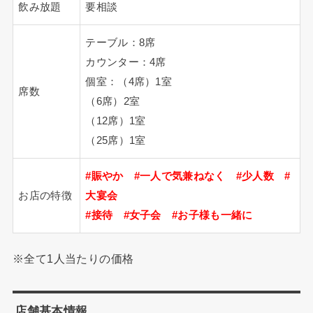
飲み放題
要相談
テーブル：8席
カウンター：4席
個室：（4席）1室
席数
（6席）2室
（12席）1室
（25席）1室
#賑やか #一人で気兼ねなく #少人数 #
お店の特徴
大宴会
#接待 #女子会 #お子様も一緒に
※全て1人当たりの価格
店舗基本情報