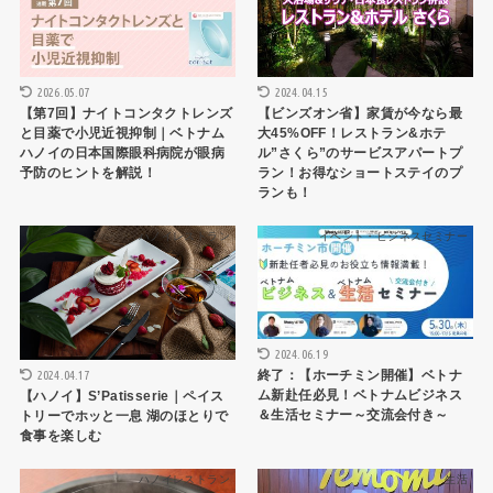
2026.05.07
2024.04.15
【第7回】ナイトコンタクトレンズ
【ビンズオン省】家賃が今なら最
と目薬で小児近視抑制｜ベトナム
大45%OFF！レストラン&ホテ
ハノイの日本国際眼科病院が眼病
ル”さくら”のサービスアパートプ
予防のヒントを解説！
ラン！お得なショートステイのプ
ランも！
ハノイレストラン
イベント・ビジネスセミナー
2024.06.19
2024.04.17
終了：【ホーチミン開催】ベトナ
ム新赴任必見！ベトナムビジネス
【ハノイ】S’Patisserie｜ペイス
＆生活セミナー～交流会付き～
トリーでホッと一息 湖のほとりで
食事を楽しむ
ハノイレストラン
生活