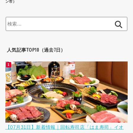
ン市）
検
索:
人気記事TOP10（過去7日）
【07月31日】新着情報｜回転寿司店「はま寿司」イオ