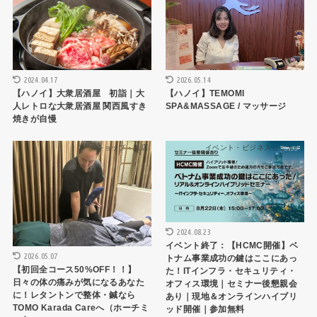
2024.04.17
2026.05.14
【ハノイ】大衆居酒屋 初詣｜大
【ハノイ】TEMOMI
人レトロな大衆居酒屋 関西風すき
SPA&MASSAGE / マッサージ
焼きが自慢
ショップ・お店
イベント・ビジネスセミナー
2024.08.23
イベント終了：【HCMC開催】ベ
2026.05.07
トナム事業成功の鍵はここにあっ
【初回全コース50%OFF！！】
た！ITインフラ・セキュリティ・
日々の体の痛みが気になるあなた
オフィス環境｜セミナー後懇親会
に！レタントンで整体・鍼なら
あり｜現地＆オンラインハイブリ
TOMO Karada Careへ（ホーチミ
ッド開催｜参加無料