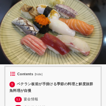
Contents
[
hide
]
ベテラン板前が手掛ける季節の料理と鮮度抜群
1
魚料理が自慢
宴会情報
1.1