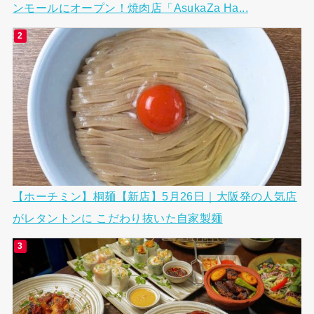
ンモールにオープン！焼肉店「AsukaZa Ha...
【ホーチミン】桐麺【新店】5月26日｜大阪発の人気店
がレタントンに こだわり抜いた自家製麺